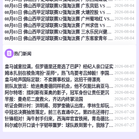
2026-08-04
08月03日 佛山西甲足球联赛32强淘汰赛 广东凤铝 VS 湛江八部科技 全场录像
-
0
0
庆南FC
大邱FC
2026-08-04
08月03日 佛山西甲足球联赛32强淘汰赛 大塘控股 VS 茂名市点都得 全场录像
2026-08-04
08月03日 佛山西甲足球联赛32强淘汰赛 广州蜀地红 VS 广州戴拿模 全场录像
情报
2026-08-04
08月03日 佛山西甲足球联赛32强淘汰赛 广州求信 VS 顺德新青年 全场录像
2026-08-04
08月03日 佛山西甲足球联赛32强淘汰赛 三水乐民兴健力宝 VS 中国澳门澳科精英 全场录像
2026-08-04
08月03日 佛山西甲足球联赛32强淘汰赛 广东客家青年 VS 广州英华思力U17 全场录像
08-07 18:30
即将开始
韩K2联
-
0
0
华城FC
首尔衣恋
热门新闻
2026-08-07
皇马诚意拉满，但罗德里还是选了巴萨？经纪人亲口证实
情报
2026-08-06
姆本扎别在梭鱼湾扮“巫师”，热飞鸟要考吕焯毅！李国旭想双杀，全场再唱莎啦啦
2026-08-02
皇马呛声国际足联：不卖赛事权益，这招干得漂亮
08-07 18:30
即将开始
韩K2联
2026-08-02
前队友放话：给迪奥曼德同样机会，他不仅能比肩亚马尔，还能超越他？
2026-08-02
阿尔特塔：措利斯有莱奥的影子，冠军身份让责任更沉
-
0
0
水原三星
金海
2026-07-29
早报：曼奇尼二度救火，齐达内终掌法国
2026-07-29
听证会倒计时：洪明甫、郑梦奎确认出席，李林生却玩起了“缺席”戏码
情报
2026-07-28
中冠总决赛抽签落定，前三名直通中乙，第四名还得打附加赛
2026-07-28
针锋相对！海牛射手归来，西海岸官宣铁闸，青岛德比倒计时
08-07 18:30
即将开始
2026-07-27
韩K2联
科尔威尔开口谈十字韧带噩梦：球队跌到第十，我除了干瞪眼什么也做不了
-
0
0
龙仁FC
釜山偶像