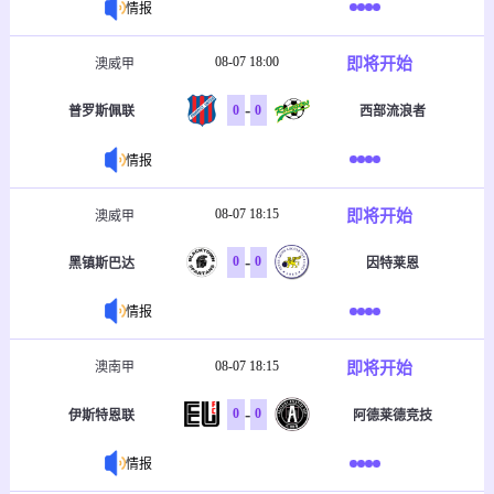
情报
08-07 18:00
即将开始
澳威甲
-
0
0
普罗斯佩联
西部流浪者
情报
08-07 18:15
即将开始
澳威甲
-
0
0
黑镇斯巴达
因特莱恩
情报
08-07 18:15
即将开始
澳南甲
-
0
0
伊斯特恩联
阿德莱德竞技
情报