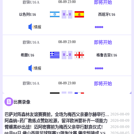
08-09 23:00
即将开始
欧锦U16 A
-
0
0
以色列U16
西班牙U16
情报
08-09 23:00
即将开始
欧锦U16 A
-
0
0
希腊U16
格鲁吉亚U16
情报
08-09 23:00
即将开始
欧锦U16 A
-
0
0
德国U16
法国U16
比赛录像
情报
2026-08-09
巴萨对阵森林友谊赛赛前，全场为梅西父亲豪尔赫举行默哀仪式！
2026-08-09
阿森纳+药厂教练点赞赵松源，留洋欧洲要补齐一项能力
08-09 23:00
即将开始
欧锦U16 A
2026-08-09
臂缠黑纱出战！迈阿密赛前为梅西父亲举行默哀仪式！
2026-08-05
08月04日 佛山西甲足球联赛32强淘汰赛 肇庆恒骏成 VS 三七互娱 全场录像