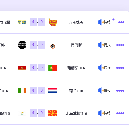
-
0
0
市飞翼
西贡热火
情报
-
0
0
丁格
玛巴斯
情报
-
0
0
U16
葡萄牙U16
情报
-
0
0
U16
荷兰U16
情报
-
0
0
斯U16
北马其顿U16
情报