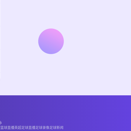
:
A
篮球直播
英超
足球直播
足球录像
足球新闻