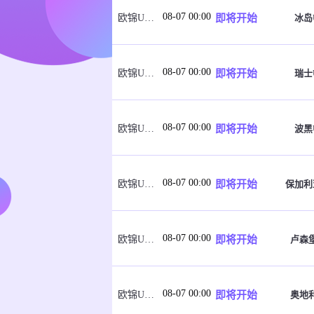
08-07 00:00
即将开始
冰岛
欧锦U16 B
08-07 00:00
即将开始
瑞士
欧锦U16 B
08-07 00:00
即将开始
波黑
欧锦U16 B
08-07 00:00
即将开始
保加利
欧锦U16 B
08-07 00:00
即将开始
卢森堡
欧锦U16 B
08-07 00:00
即将开始
奥地利
欧锦U16 B