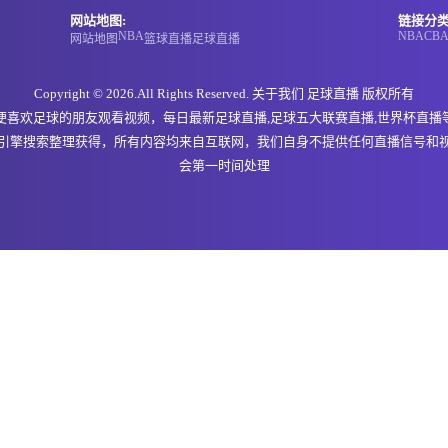
网站地图:
链接分类
NBA
NBA
CB
网站地图
篮球直播
足球直播
Copyright © 2026.All Rights Reserved. 关于我们
足球直播
版权所有
便喜欢足球的朋友观看视频，每日最新足球直播,足球五大联赛直播,世界杯直
引擎搜索整理获得，所有内容均来自互联网，我们自身不提供任何直播信号和
会第一时间处理