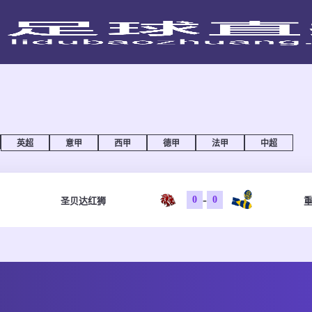
英超
意甲
西甲
德甲
法甲
中超
-
0
0
圣贝达红狮