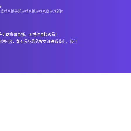
:
A
篮球直播
英超
足球直播
足球录像
足球新闻
播等足球赛事直播，无插件直接观看！
视频内容，如有侵犯您的权益请联系我们，我们