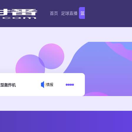
首页
足球直播
篮球直播
足球录像
足球新
重型轰炸机
情报