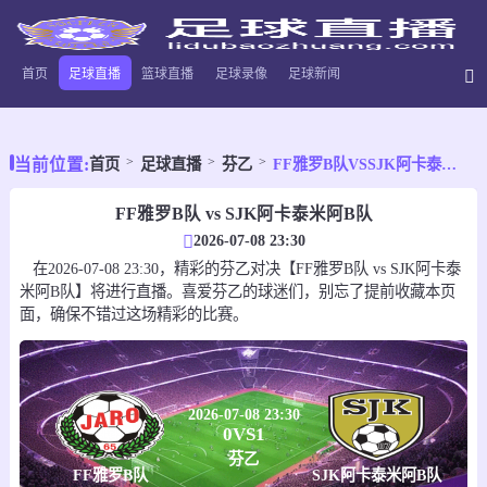
首页
足球直播
篮球直播
足球录像
足球新闻
当前位置:
首页
足球直播
芬乙
FF雅罗B队VSSJK阿卡泰米阿B队
FF雅罗B队 vs SJK阿卡泰米阿B队
2026-07-08 23:30
在2026-07-08 23:30，精彩的芬乙对决【FF雅罗B队 vs SJK阿卡泰
米阿B队】将进行直播。喜爱芬乙的球迷们，别忘了提前收藏本页
面，确保不错过这场精彩的比赛。
2026-07-08 23:30
0
VS
1
芬乙
FF雅罗B队
SJK阿卡泰米阿B队