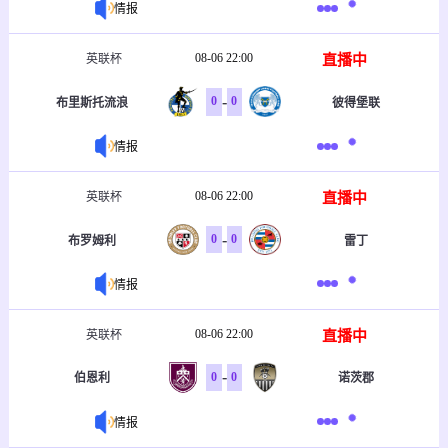
情报
08-06 22:00
直播中
英联杯
-
0
0
布里斯托流浪
彼得堡联
情报
08-06 22:00
直播中
英联杯
-
0
0
布罗姆利
雷丁
情报
08-06 22:00
直播中
英联杯
-
0
0
伯恩利
诺茨郡
情报