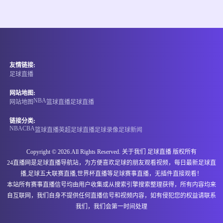
情报
08-06 22:00
直播中
英联杯
友情链接:
-
0
0
吉林汉姆
卢顿
足球直播
情报
网站地图:
NBA
网站地图
篮球直播
足球直播
08-06 22:00
直播中
英联杯
链接分类:
NBA
CBA
篮球直播
英超
足球直播
足球录像
足球新闻
-
0
0
格林斯比
布莱克浦
Copyright © 2026.All Rights Reserved. 关于我们
足球直播
版权所有
情报
24直播网是足球直播导航站，为方便喜欢足球的朋友观看视频，每日最新足球直
播,足球五大联赛直播,世界杯直播等足球赛事直播，无插件直接观看！
08-06 22:00
直播中
英联杯
本站所有赛事直播信号均由用户收集或从搜索引擎搜索整理获得，所有内容均来
自互联网，我们自身不提供任何直播信号和视频内容，如有侵犯您的权益请联系
-
0
0
莱斯特城
北安普敦
我们，我们会第一时间处理