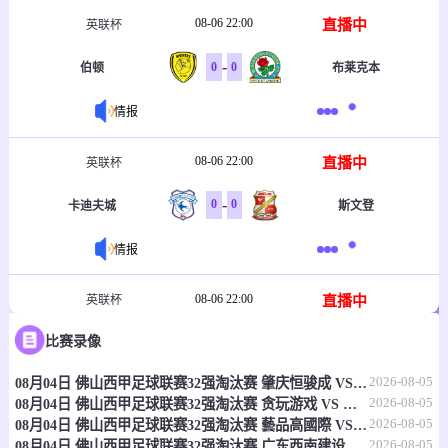
08-06 22:00
直播中
英联杯
-
0
0
伯顿
布莱克本
情报
08-06 22:00
直播中
英联杯
-
0
0
卡迪夫城
斯文登
情报
08-06 22:00
直播中
英联杯
-
比赛录像
0
0
切尔滕汉姆
查尔顿
2026-08-05
08月04日 佛山西甲足球联赛32强淘汰赛 肇庆恒骏成 VS 三七互娱 全场录像
情报
2026-08-05
08月04日 佛山西甲足球联赛32强淘汰赛 贪玩游戏 VS 美的薪火 全场录像
2026-08-05
08月04日 佛山西甲足球联赛32强淘汰赛 藝品高國際 VS 湛江狂狼·粵辉能源 全场录像
08-06 22:00
直播中
英联杯
2026-08-05
08月04日 佛山西甲足球联赛32强淘汰赛 广东西南建设 VS 香港圣徒 全场录像