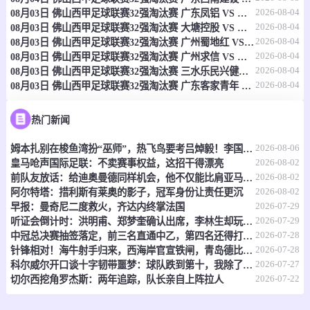
2026-08-04
08月03日 佛山西甲足球联赛32强淘汰赛 广东凤铝 VS 湛江八部科技 全场录像
-
0
0
科切斯特联
南安普敦
2026-08-04
08月03日 佛山西甲足球联赛32强淘汰赛 大塘控股 VS 茂名市点都得 全场录像
2026-08-04
08月03日 佛山西甲足球联赛32强淘汰赛 广州蜀地红 VS 广州戴拿模 全场录像
情报
2026-08-04
08月03日 佛山西甲足球联赛32强淘汰赛 广州求信 VS 顺德新青年 全场录像
2026-08-04
08月03日 佛山西甲足球联赛32强淘汰赛 三水乐民兴健力宝 VS 中国澳门澳科精英 全场录像
2026-08-04
08月03日 佛山西甲足球联赛32强淘汰赛 广东客家青年 VS 广州英华思力U17 全场录像
08-06 22:00
直播中
英联杯
-
0
0
克鲁
阿克灵顿
热门新闻
2026-08-06
姆本扎别在梭鱼湾扮“巫师”，热飞鸟要考吕焯毅！李国旭想双杀，全场再唱莎啦啦
情报
2026-08-02
皇马呛声国际足联：不卖赛事权益，这招干得漂亮
2026-08-02
前队友放话：给迪奥曼德同样机会，他不仅能比肩亚马尔，还能超越他？
08-06 22:00
直播中
英联杯
2026-08-02
阿尔特塔：措利斯有莱奥的影子，冠军身份让责任更沉
2026-07-29
早报：曼奇尼二度救火，齐达内终掌法国
-
0
0
德比郡
林肯城
2026-07-29
听证会倒计时：洪明甫、郑梦奎确认出席，李林生却玩起了“缺席”戏码
2026-07-28
中冠总决赛抽签落定，前三名直通中乙，第四名还得打附加赛
情报
2026-07-28
针锋相对！海牛射手归来，西海岸官宣铁闸，青岛德比倒计时
2026-07-27
科尔威尔开口谈十字韧带噩梦：球队跌到第十，我除了干瞪眼什么也做不了
2026-07-22
08-06 22:00
直播中
切尔西挖角罗杰斯：两年追踪，队长亲自上阵拉人
英联杯
-
0
0
弗利特伍德
切斯特菲尔德