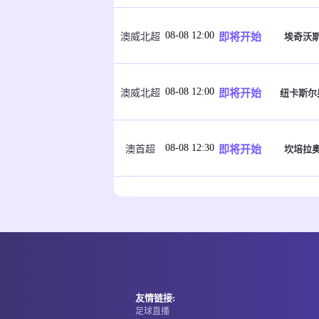
08-08 12:00
即将开始
埃奇沃
澳威北超
08-08 12:00
即将开始
纽卡斯尔
澳威北超
08-08 12:30
即将开始
坎培拉
澳首超
08-08 12:30
即将开始
德文
澳塔超
08-08 12:30
即将开始
格莱诺
澳塔超
友情链接:
足球直播
08-08 12:30
即将开始
金布洛
澳塔超