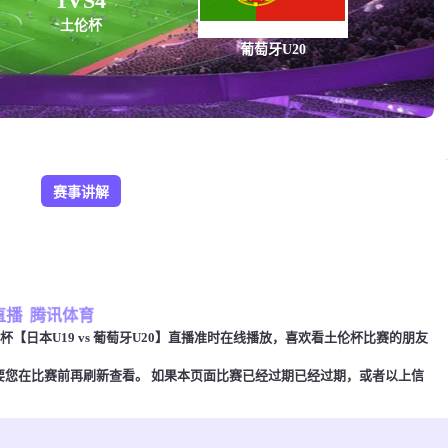
1
VS
4
土伦杯
葡萄牙U20
赛事讲解
直播
腾讯体育
0，土伦杯【日本U19 vs 葡萄牙U20】直播准时在线播放，喜欢看土伦杯比赛的朋友
要您在比赛前再刷新查看。 如果本页面比赛已经过期已经过期，或者以上信