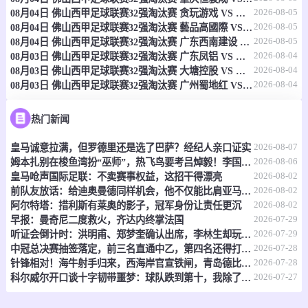
2026-08-05
08月04日 佛山西甲足球联赛32强淘汰赛 贪玩游戏 VS 美的薪火 全场录像
-
0
0
山东泰山
天津津门虎
2026-08-05
08月04日 佛山西甲足球联赛32强淘汰赛 藝品高國際 VS 湛江狂狼·粵辉能源 全场录像
2026-08-05
08月04日 佛山西甲足球联赛32强淘汰赛 广东西南建设 VS 香港圣徒 全场录像
情报
2026-08-04
08月03日 佛山西甲足球联赛32强淘汰赛 广东凤铝 VS 湛江八部科技 全场录像
2026-08-04
08月03日 佛山西甲足球联赛32强淘汰赛 大塘控股 VS 茂名市点都得 全场录像
2026-08-04
08月03日 佛山西甲足球联赛32强淘汰赛 广州蜀地红 VS 广州戴拿模 全场录像
08-09 20:00
直播中
芬甲
-
0
0
克鲁比04
科特卡
热门新闻
2026-08-07
皇马诚意拉满，但罗德里还是选了巴萨？经纪人亲口证实
情报
2026-08-06
姆本扎别在梭鱼湾扮“巫师”，热飞鸟要考吕焯毅！李国旭想双杀，全场再唱莎啦啦
2026-08-02
皇马呛声国际足联：不卖赛事权益，这招干得漂亮
08-09 20:00
直播中
爱沙丙
2026-08-02
前队友放话：给迪奥曼德同样机会，他不仅能比肩亚马尔，还能超越他？
2026-08-02
阿尔特塔：措利斯有莱奥的影子，冠军身份让责任更沉
-
0
0
塔林军团
赞斯拿华B队
2026-07-29
早报：曼奇尼二度救火，齐达内终掌法国
2026-07-29
听证会倒计时：洪明甫、郑梦奎确认出席，李林生却玩起了“缺席”戏码
情报
2026-07-28
中冠总决赛抽签落定，前三名直通中乙，第四名还得打附加赛
2026-07-28
针锋相对！海牛射手归来，西海岸官宣铁闸，青岛德比倒计时
2026-07-27
科尔威尔开口谈十字韧带噩梦：球队跌到第十，我除了干瞪眼什么也做不了
08-09 20:00
直播中
爱沙丙
-
0
0
FC雷瓦狄亚U19
塔巴沙卢查玛