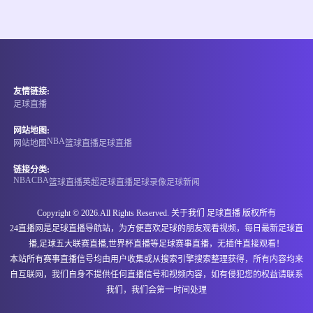
情报
08-09 20:00
直播中
爱沙丙
友情链接:
-
0
0
卡勒威B队
祖维火车头
足球直播
情报
网站地图:
NBA
网站地图
篮球直播
足球直播
08-09 20:00
直播中
爱沙女甲
链接分类:
NBA
CBA
篮球直播
英超
足球直播
足球录像
足球新闻
-
0
0
维姆西女足
派德女足
Copyright © 2026.All Rights Reserved. 关于我们
足球直播
版权所有
情报
24直播网是足球直播导航站，为方便喜欢足球的朋友观看视频，每日最新足球直
播,足球五大联赛直播,世界杯直播等足球赛事直播，无插件直接观看！
08-09 20:00
直播中
瑞典超
本站所有赛事直播信号均由用户收集或从搜索引擎搜索整理获得，所有内容均来
自互联网，我们自身不提供任何直播信号和视频内容，如有侵犯您的权益请联系
-
0
0
哈马比
赫根
我们，我们会第一时间处理