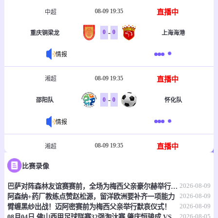
08-09 19:35
直播中
中超
-
0
0
重庆铜梁龙
上海海港
情报
08-09 19:35
直播中
湘超
-
0
0
邵阳队
怀化队
情报
08-09 19:35
直播中
湘超
比赛录像
-
0
0
永州队
株洲队
2026-08-09
巴萨对阵森林友谊赛赛前，全场为梅西父亲豪尔赫举行默哀仪式！
情报
2026-08-09
阿森纳+药厂教练点赞赵松源，留洋欧洲要补齐一项能力
2026-08-09
臂缠黑纱出战！迈阿密赛前为梅西父亲举行默哀仪式！
08-09 20:00
直播中
中超
2026-08-05
08月04日 佛山西甲足球联赛32强淘汰赛 肇庆恒骏成 VS 三七互娱 全场录像