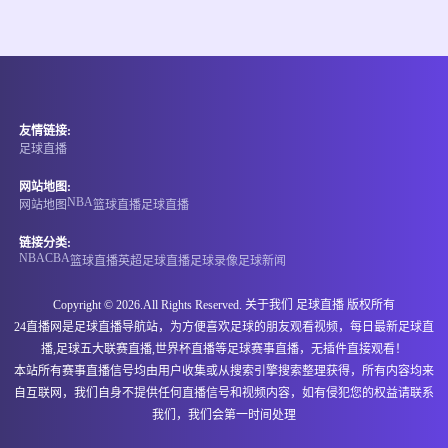
情报
08-09 00:00
直播中
塞尔甲
友情链接:
-
0
0
格拉菲卡贝尔格莱德
塞门德里亚1924
足球直播
情报
网站地图:
NBA
网站地图
篮球直播
足球直播
08-09 00:00
直播中
塞尔甲
链接分类:
NBA
CBA
篮球直播
英超
足球直播
足球录像
足球新闻
-
0
0
FK梅塔拉卡
萨博迪卡
Copyright © 2026.All Rights Reserved. 关于我们
足球直播
版权所有
情报
24直播网是足球直播导航站，为方便喜欢足球的朋友观看视频，每日最新足球直
播,足球五大联赛直播,世界杯直播等足球赛事直播，无插件直接观看！
08-09 00:00
直播中
塞尔甲
本站所有赛事直播信号均由用户收集或从搜索引擎搜索整理获得，所有内容均来
自互联网，我们自身不提供任何直播信号和视频内容，如有侵犯您的权益请联系
-
0
0
塔络提克
杰登斯渥
我们，我们会第一时间处理