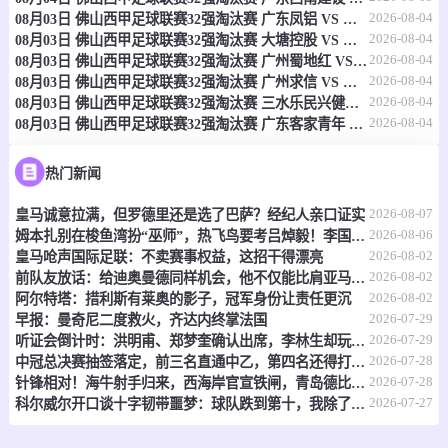
2026-08-04
08月03日 佛山西甲足球联赛32强淘汰赛 广东凤铝 VS 湛江八部科技 全场录像
-
0
0
伏伊伏丁那
苏杜利察
2026-08-04
08月03日 佛山西甲足球联赛32强淘汰赛 大塘控股 VS 茂名市点都得 全场录像
2026-08-04
08月03日 佛山西甲足球联赛32强淘汰赛 广州蜀地红 VS 广州戴拿模 全场录像
情报
2026-08-04
08月03日 佛山西甲足球联赛32强淘汰赛 广州求信 VS 顺德新青年 全场录像
2026-08-04
08月03日 佛山西甲足球联赛32强淘汰赛 三水乐民兴健力宝 VS 中国澳门澳科精英 全场录像
2026-08-04
08月03日 佛山西甲足球联赛32强淘汰赛 广东客家青年 VS 广州英华思力U17 全场录像
08-09 00:00
直播中
塞尔甲
-
0
0
博尔1919
纳普里达克
热门新闻
2026-08-07
皇马诚意拉满，但罗德里还是选了巴萨？经纪人亲口证实
情报
2026-08-06
姆本扎别在梭鱼湾扮“巫师”，热飞鸟要考吕焯毅！李国旭想双杀，全场再唱莎啦啦
2026-08-02
皇马呛声国际足联：不卖赛事权益，这招干得漂亮
08-09 00:00
直播中
塞尔甲
2026-08-02
前队友放话：给迪奥曼德同样机会，他不仅能比肩亚马尔，还能超越他？
2026-08-02
阿尔特塔：措利斯有莱奥的影子，冠军身份让责任更沉
-
0
0
波拉斯
沃日多瓦茨
2026-07-29
早报：曼奇尼二度救火，齐达内终掌法国
2026-07-29
听证会倒计时：洪明甫、郑梦奎确认出席，李林生却玩起了“缺席”戏码
情报
2026-07-28
中冠总决赛抽签落定，前三名直通中乙，第四名还得打附加赛
2026-07-28
针锋相对！海牛射手归来，西海岸官宣铁闸，青岛德比倒计时
08-09 00:00
直播中
2026-07-27
塞尔甲
科尔威尔开口谈十字韧带噩梦：球队跌到第十，我除了干瞪眼什么也做不了
-
0
0
迪纳摩水壶
洛兹尼察