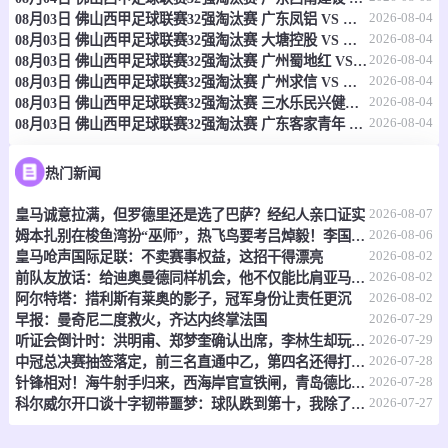
2026-08-04
08月03日 佛山西甲足球联赛32强淘汰赛 广东凤铝 VS 湛江八部科技 全场录像
-
0
0
斯普林菲尔德联
昆士兰大学
2026-08-04
08月03日 佛山西甲足球联赛32强淘汰赛 大塘控股 VS 茂名市点都得 全场录像
2026-08-04
08月03日 佛山西甲足球联赛32强淘汰赛 广州蜀地红 VS 广州戴拿模 全场录像
情报
2026-08-04
08月03日 佛山西甲足球联赛32强淘汰赛 广州求信 VS 顺德新青年 全场录像
2026-08-04
08月03日 佛山西甲足球联赛32强淘汰赛 三水乐民兴健力宝 VS 中国澳门澳科精英 全场录像
2026-08-04
08月03日 佛山西甲足球联赛32强淘汰赛 广东客家青年 VS 广州英华思力U17 全场录像
08-08 14:00
直播中
澳维女超
-
0
0
墨尔本胜利青年女足
春山俱乐部女足
热门新闻
2026-08-07
皇马诚意拉满，但罗德里还是选了巴萨？经纪人亲口证实
情报
2026-08-06
姆本扎别在梭鱼湾扮“巫师”，热飞鸟要考吕焯毅！李国旭想双杀，全场再唱莎啦啦
2026-08-02
皇马呛声国际足联：不卖赛事权益，这招干得漂亮
08-08 14:00
直播中
澳维女超
2026-08-02
前队友放话：给迪奥曼德同样机会，他不仅能比肩亚马尔，还能超越他？
2026-08-02
阿尔特塔：措利斯有莱奥的影子，冠军身份让责任更沉
-
0
0
布琳狮子女足
波克海尔女足
2026-07-29
早报：曼奇尼二度救火，齐达内终掌法国
2026-07-29
听证会倒计时：洪明甫、郑梦奎确认出席，李林生却玩起了“缺席”戏码
情报
2026-07-28
中冠总决赛抽签落定，前三名直通中乙，第四名还得打附加赛
2026-07-28
针锋相对！海牛射手归来，西海岸官宣铁闸，青岛德比倒计时
08-08 14:00
直播中
2026-07-27
澳维女超
科尔威尔开口谈十字韧带噩梦：球队跌到第十，我除了干瞪眼什么也做不了
-
0
0
凯勒公园女足
海德伯格女足