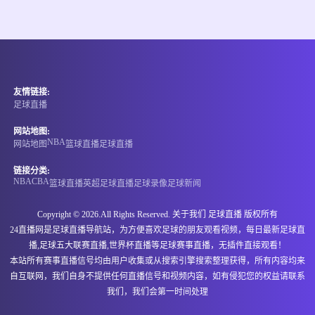
情报
08-08 14:00
直播中
澳维女超
友情链接:
-
0
0
墨尔本城青年女足
普雷斯顿狮队女足
足球直播
情报
网站地图:
NBA
网站地图
篮球直播
足球直播
08-08 14:00
直播中
澳维女超
链接分类:
NBA
CBA
篮球直播
英超
足球直播
足球录像
足球新闻
-
0
0
埃森登皇家女足
班特列女足
Copyright © 2026.All Rights Reserved. 关于我们
足球直播
版权所有
情报
24直播网是足球直播导航站，为方便喜欢足球的朋友观看视频，每日最新足球直
播,足球五大联赛直播,世界杯直播等足球赛事直播，无插件直接观看！
08-08 14:00
直播中
澳维女超
本站所有赛事直播信号均由用户收集或从搜索引擎搜索整理获得，所有内容均来
自互联网，我们自身不提供任何直播信号和视频内容，如有侵犯您的权益请联系
-
0
0
阿拉门女足
布伦达拉鹰女足
我们，我们会第一时间处理