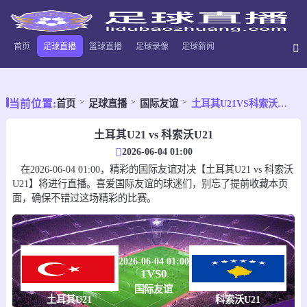
首页
足球直播
篮球直播
足球录像
足球新闻
当前位置:
首页
足球直播
国际友谊
土耳其U21VS科索沃U21
土耳其U21 vs 科索沃U21
2026-06-04 01:00
在2026-06-04 01:00，精彩的国际友谊对决【土耳其U21 vs 科索沃
U21】将进行直播。喜爱国际友谊的球迷们，别忘了提前收藏本页
面，确保不错过这场精彩的比赛。
2026-06-04 01:00
1
VS
0
国际友谊
土耳其U21
科索沃U21