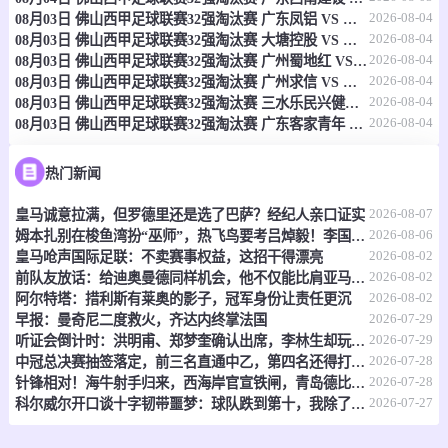
2026-08-04
08月03日 佛山西甲足球联赛32强淘汰赛 广东凤铝 VS 湛江八部科技 全场录像
-
0
0
庆南FC
大邱FC
2026-08-04
08月03日 佛山西甲足球联赛32强淘汰赛 大塘控股 VS 茂名市点都得 全场录像
2026-08-04
08月03日 佛山西甲足球联赛32强淘汰赛 广州蜀地红 VS 广州戴拿模 全场录像
情报
2026-08-04
08月03日 佛山西甲足球联赛32强淘汰赛 广州求信 VS 顺德新青年 全场录像
2026-08-04
08月03日 佛山西甲足球联赛32强淘汰赛 三水乐民兴健力宝 VS 中国澳门澳科精英 全场录像
2026-08-04
08月03日 佛山西甲足球联赛32强淘汰赛 广东客家青年 VS 广州英华思力U17 全场录像
08-07 18:30
直播中
韩K2联
-
0
0
华城FC
首尔衣恋
热门新闻
2026-08-07
皇马诚意拉满，但罗德里还是选了巴萨？经纪人亲口证实
情报
2026-08-06
姆本扎别在梭鱼湾扮“巫师”，热飞鸟要考吕焯毅！李国旭想双杀，全场再唱莎啦啦
2026-08-02
皇马呛声国际足联：不卖赛事权益，这招干得漂亮
08-07 18:30
直播中
韩K2联
2026-08-02
前队友放话：给迪奥曼德同样机会，他不仅能比肩亚马尔，还能超越他？
2026-08-02
阿尔特塔：措利斯有莱奥的影子，冠军身份让责任更沉
-
0
0
水原三星
金海
2026-07-29
早报：曼奇尼二度救火，齐达内终掌法国
2026-07-29
听证会倒计时：洪明甫、郑梦奎确认出席，李林生却玩起了“缺席”戏码
情报
2026-07-28
中冠总决赛抽签落定，前三名直通中乙，第四名还得打附加赛
2026-07-28
针锋相对！海牛射手归来，西海岸官宣铁闸，青岛德比倒计时
08-07 18:30
直播中
2026-07-27
韩K2联
科尔威尔开口谈十字韧带噩梦：球队跌到第十，我除了干瞪眼什么也做不了
-
0
0
龙仁FC
釜山偶像