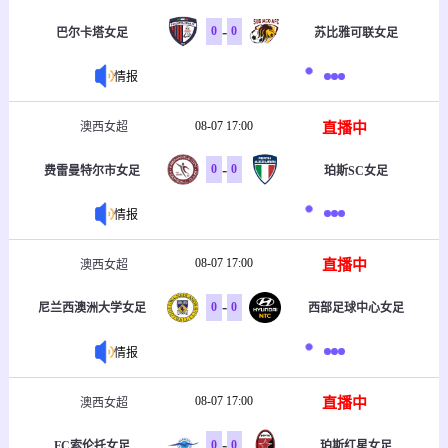
-
0
0
巴尔卡塔女足
苏比雅可联女足
情报
08-07 17:00
直播中
澳西女超
-
0
0
费雷曼特尔市女足
珀斯SC女足
情报
08-07 17:00
直播中
澳西女超
-
0
0
尼兰西澳洲大学女足
西部足球中心女足
情报
08-07 17:00
直播中
澳西女超
-
0
0
FC索伦托女足
珀斯红星女足