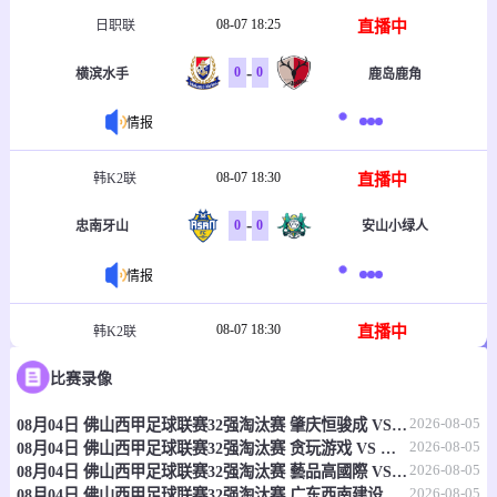
08-07 18:25
直播中
日职联
-
0
0
横滨水手
鹿岛鹿角
情报
08-07 18:30
直播中
韩K2联
-
0
0
忠南牙山
安山小绿人
情报
08-07 18:30
直播中
韩K2联
-
0
0
比赛录像
金浦市民
忠北清州
2026-08-05
08月04日 佛山西甲足球联赛32强淘汰赛 肇庆恒骏成 VS 三七互娱 全场录像
情报
2026-08-05
08月04日 佛山西甲足球联赛32强淘汰赛 贪玩游戏 VS 美的薪火 全场录像
2026-08-05
08月04日 佛山西甲足球联赛32强淘汰赛 藝品高國際 VS 湛江狂狼·粵辉能源 全场录像
08-07 18:30
直播中
韩K2联
2026-08-05
08月04日 佛山西甲足球联赛32强淘汰赛 广东西南建设 VS 香港圣徒 全场录像