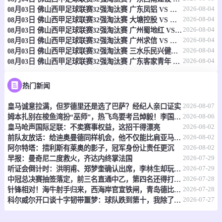
2026-08-04
08月03日 佛山西甲足球联赛32强淘汰赛 广东凤铝 VS 湛江八部科技 全场录像
-
0
0
斯普林菲尔德联
昆士兰大学
2026-08-04
08月03日 佛山西甲足球联赛32强淘汰赛 大塘控股 VS 茂名市点都得 全场录像
2026-08-04
08月03日 佛山西甲足球联赛32强淘汰赛 广州蜀地红 VS 广州戴拿模 全场录像
情报
2026-08-04
08月03日 佛山西甲足球联赛32强淘汰赛 广州求信 VS 顺德新青年 全场录像
2026-08-04
08月03日 佛山西甲足球联赛32强淘汰赛 三水乐民兴健力宝 VS 中国澳门澳科精英 全场录像
2026-08-04
08月03日 佛山西甲足球联赛32强淘汰赛 广东客家青年 VS 广州英华思力U17 全场录像
08-08 14:00
直播中
澳维女超
-
0
0
墨尔本胜利青年女足
春山俱乐部女足
热门新闻
2026-08-07
皇马诚意拉满，但罗德里还是选了巴萨？经纪人亲口证实
情报
2026-08-06
姆本扎别在梭鱼湾扮“巫师”，热飞鸟要考吕焯毅！李国旭想双杀，全场再唱莎啦啦
2026-08-02
皇马呛声国际足联：不卖赛事权益，这招干得漂亮
08-08 14:00
直播中
澳维女超
2026-08-02
前队友放话：给迪奥曼德同样机会，他不仅能比肩亚马尔，还能超越他？
2026-08-02
阿尔特塔：措利斯有莱奥的影子，冠军身份让责任更沉
-
0
0
布琳狮子女足
波克海尔女足
2026-07-29
早报：曼奇尼二度救火，齐达内终掌法国
2026-07-29
听证会倒计时：洪明甫、郑梦奎确认出席，李林生却玩起了“缺席”戏码
情报
2026-07-28
中冠总决赛抽签落定，前三名直通中乙，第四名还得打附加赛
2026-07-28
针锋相对！海牛射手归来，西海岸官宣铁闸，青岛德比倒计时
08-08 14:00
直播中
2026-07-27
澳维女超
科尔威尔开口谈十字韧带噩梦：球队跌到第十，我除了干瞪眼什么也做不了
-
0
0
凯勒公园女足
海德伯格女足