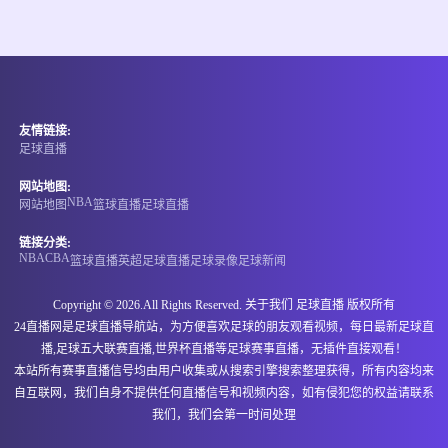
情报
08-08 14:00
直播中
澳维女超
友情链接:
-
0
0
墨尔本城青年女足
普雷斯顿狮队女足
足球直播
情报
网站地图:
NBA
网站地图
篮球直播
足球直播
08-08 14:00
直播中
澳维女超
链接分类:
NBA
CBA
篮球直播
英超
足球直播
足球录像
足球新闻
-
0
0
埃森登皇家女足
班特列女足
Copyright © 2026.All Rights Reserved. 关于我们
足球直播
版权所有
情报
24直播网是足球直播导航站，为方便喜欢足球的朋友观看视频，每日最新足球直
播,足球五大联赛直播,世界杯直播等足球赛事直播，无插件直接观看！
08-08 14:00
直播中
澳维女超
本站所有赛事直播信号均由用户收集或从搜索引擎搜索整理获得，所有内容均来
自互联网，我们自身不提供任何直播信号和视频内容，如有侵犯您的权益请联系
-
0
0
阿拉门女足
布伦达拉鹰女足
我们，我们会第一时间处理