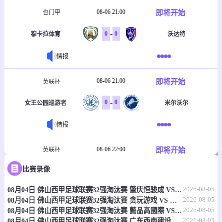
08-06 21:00
即将开始
也门甲
-
0
0
穆卡拉体育
沃达特
情报
08-06 21:00
即将开始
英联杯
-
0
0
女王公园巡游者
米尔沃尔
情报
08-06 22:00
即将开始
英联杯
比赛录像
-
0
0
AFC温布尔登
纽波特
2026-08-05
08月04日 佛山西甲足球联赛32强淘汰赛 肇庆恒骏成 VS 三七互娱 全场录像
情报
2026-08-05
08月04日 佛山西甲足球联赛32强淘汰赛 贪玩游戏 VS 美的薪火 全场录像
2026-08-05
08月04日 佛山西甲足球联赛32强淘汰赛 藝品高國際 VS 湛江狂狼·粵辉能源 全场录像
08-06 22:00
即将开始
英联杯
2026-08-05
08月04日 佛山西甲足球联赛32强淘汰赛 广东西南建设 VS 香港圣徒 全场录像