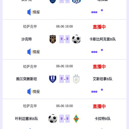
情报
08-06 18:00
直播中
哈萨克甲
-
0
0
沙克特
卡斯比阿克套B队
情报
08-06 18:00
直播中
哈萨克甲
-
0
0
图兰突厥斯坦
艾斯坦拿B队
情报
08-06 18:00
直播中
哈萨克甲
-
0
0
卡拉特B队
叶利迈塞米B队