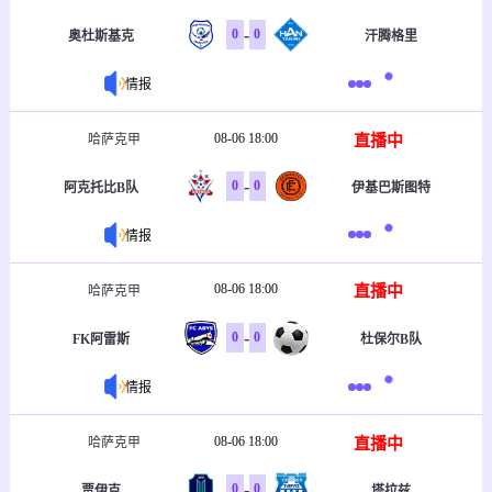
-
0
0
奥杜斯基克
汗腾格里
情报
08-06 18:00
直播中
哈萨克甲
-
0
0
阿克托比B队
伊基巴斯图特
情报
08-06 18:00
直播中
哈萨克甲
-
0
0
FK阿雷斯
杜保尔B队
情报
08-06 18:00
直播中
哈萨克甲
-
0
0
贾伊克
塔拉兹