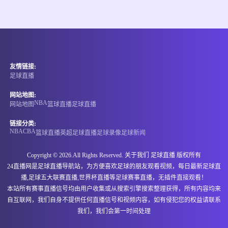
情报
08-09 00:00
直播中
塞尔甲
友情链接:
-
0
0
格拉菲卡贝尔格莱德
塞门德里亚1924
足球直播
情报
网站地图:
NBA
网站地图
篮球直播
足球直播
08-09 00:00
直播中
塞尔甲
链接分类:
NBA
CBA
篮球直播
英超
足球直播
足球录像
足球新闻
-
0
0
FK梅塔拉卡
萨博迪卡
Copyright © 2026.All Rights Reserved. 关于我们
足球直播
版权所有
情报
24直播网是足球直播导航站，为方便喜欢足球的朋友观看视频，每日最新足球直
播,足球五大联赛直播,世界杯直播等足球赛事直播，无插件直接观看！
08-09 00:00
直播中
塞尔甲
本站所有赛事直播信号均由用户收集或从搜索引擎搜索整理获得，所有内容均来
自互联网，我们自身不提供任何直播信号和视频内容，如有侵犯您的权益请联系
-
0
0
塔络提克
杰登斯渥
我们，我们会第一时间处理