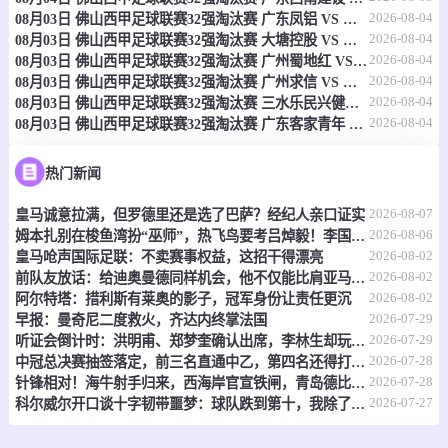
2026-08-04
08月03日 佛山西甲足球联赛32强淘汰赛 广东凤铝 VS 湛江八部科技 全场录像
-
0
0
伏伊伏丁那
苏杜利察
2026-08-04
08月03日 佛山西甲足球联赛32强淘汰赛 大塘控股 VS 茂名市点都得 全场录像
2026-08-04
08月03日 佛山西甲足球联赛32强淘汰赛 广州蜀地红 VS 广州戴拿模 全场录像
情报
2026-08-04
08月03日 佛山西甲足球联赛32强淘汰赛 广州求信 VS 顺德新青年 全场录像
2026-08-04
08月03日 佛山西甲足球联赛32强淘汰赛 三水乐民兴健力宝 VS 中国澳门澳科精英 全场录像
2026-08-04
08月03日 佛山西甲足球联赛32强淘汰赛 广东客家青年 VS 广州英华思力U17 全场录像
08-09 00:00
直播中
塞尔甲
-
0
0
博尔1919
纳普里达克
热门新闻
2026-08-07
皇马诚意拉满，但罗德里还是选了巴萨？经纪人亲口证实
情报
2026-08-06
姆本扎别在梭鱼湾扮“巫师”，热飞鸟要考吕焯毅！李国旭想双杀，全场再唱莎啦啦
2026-08-02
皇马呛声国际足联：不卖赛事权益，这招干得漂亮
08-09 00:00
直播中
塞尔甲
2026-08-02
前队友放话：给迪奥曼德同样机会，他不仅能比肩亚马尔，还能超越他？
2026-08-02
阿尔特塔：措利斯有莱奥的影子，冠军身份让责任更沉
-
0
0
波拉斯
沃日多瓦茨
2026-07-29
早报：曼奇尼二度救火，齐达内终掌法国
2026-07-29
听证会倒计时：洪明甫、郑梦奎确认出席，李林生却玩起了“缺席”戏码
情报
2026-07-28
中冠总决赛抽签落定，前三名直通中乙，第四名还得打附加赛
2026-07-28
针锋相对！海牛射手归来，西海岸官宣铁闸，青岛德比倒计时
08-09 00:00
直播中
2026-07-27
塞尔甲
科尔威尔开口谈十字韧带噩梦：球队跌到第十，我除了干瞪眼什么也做不了
-
0
0
迪纳摩水壶
洛兹尼察