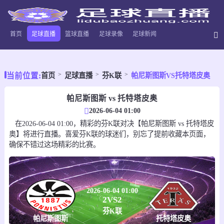
首页
足球直播
篮球直播
足球录像
足球新闻
当前位置:
首页
足球直播
芬K联
帕尼斯图斯VS托特塔皮奥
帕尼斯图斯 vs 托特塔皮奥
2026-06-04 01:00
在2026-06-04 01:00，精彩的芬K联对决【帕尼斯图斯 vs 托特塔皮
奥】将进行直播。喜爱芬K联的球迷们，别忘了提前收藏本页面，
确保不错过这场精彩的比赛。
2026-06-04 01:00
2
VS
2
芬K联
帕尼斯图斯
托特塔皮奥