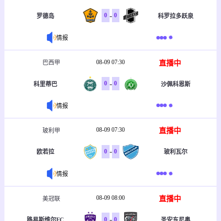
-
0
0
罗德岛
科罗拉多跃泉
情报
08-09 07:30
直播中
巴西甲
-
0
0
科里蒂巴
沙佩科恩斯
情报
08-09 07:30
直播中
玻利甲
-
0
0
欧若拉
玻利瓦尔
情报
08-09 08:00
直播中
美冠联
-
0
0
路易斯维尔FC
圣安东尼奥