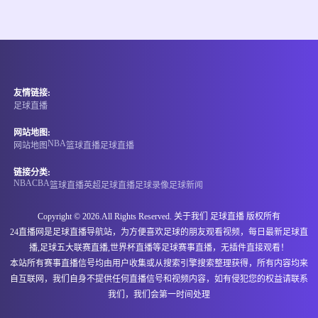
情报
08-09 10:00
即将开始
美冠联
友情链接:
-
0
0
蒙特雷湾
新墨西哥联
足球直播
情报
网站地图:
NBA
网站地图
篮球直播
足球直播
08-09 10:00
即将开始
美冠联
链接分类:
NBA
CBA
篮球直播
英超
足球直播
足球录像
足球新闻
-
0
0
奥兰治县布鲁斯
坦帕湾
Copyright © 2026.All Rights Reserved. 关于我们
足球直播
版权所有
情报
24直播网是足球直播导航站，为方便喜欢足球的朋友观看视频，每日最新足球直
播,足球五大联赛直播,世界杯直播等足球赛事直播，无插件直接观看！
08-09 10:00
即将开始
中北美杯
本站所有赛事直播信号均由用户收集或从搜索引擎搜索整理获得，所有内容均来
自互联网，我们自身不提供任何直播信号和视频内容，如有侵犯您的权益请联系
-
0
0
皇家盐湖城
亚特兰特
我们，我们会第一时间处理