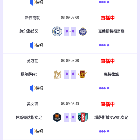
情报
08-09 08:00
直播中
新西南联
-
0
0
纳尔逊郊区
克赖斯特彻奇联
情报
08-09 08:30
直播中
美冠联
-
0
0
塔尔萨FC
底特律城
情报
08-09 08:45
直播中
美女职
-
0
0
休斯顿达斯女足
堪萨斯城NWSL女足
情报