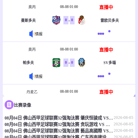
08-08 01:00
直播中
奥丙
-
0
0
曼斯多夫
雷欧贝多夫
情报
08-08 01:00
直播中
奥丙
-
0
0
帕多夫
SV多瑙
情报
08-08 01:00
直播中
丹麦乙
-
0
0
比赛录像
B93哥本哈根
罗斯基德
2026-08-05
08月04日 佛山西甲足球联赛32强淘汰赛 肇庆恒骏成 VS 三七互娱 全场录像
情报
2026-08-05
08月04日 佛山西甲足球联赛32强淘汰赛 贪玩游戏 VS 美的薪火 全场录像
2026-08-05
08月04日 佛山西甲足球联赛32强淘汰赛 藝品高國際 VS 湛江狂狼·粵辉能源 全场录像
08-08 01:00
直播中
丹麦丙
2026-08-05
08月04日 佛山西甲足球联赛32强淘汰赛 广东西南建设 VS 香港圣徒 全场录像