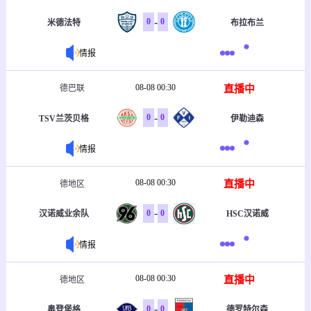
-
0
0
米德法特
布拉布兰
情报
08-08 00:30
直播中
德巴联
-
0
0
TSV兰茨贝格
伊勒迪森
情报
08-08 00:30
直播中
德地区
-
0
0
汉诺威业余队
HSC汉诺威
情报
08-08 00:30
直播中
德地区
-
0
0
奥登堡格
德罗特尔森