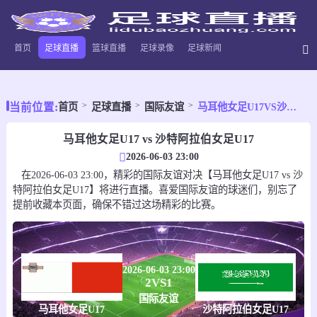
首页
足球直播
篮球直播
足球录像
足球新闻
当前位置:
首页
足球直播
国际友谊
马耳他女足U17VS沙特阿拉伯女足U17
马耳他女足U17 vs 沙特阿拉伯女足U17
2026-06-03 23:00
在2026-06-03 23:00，精彩的国际友谊对决【马耳他女足U17 vs 沙
特阿拉伯女足U17】将进行直播。喜爱国际友谊的球迷们，别忘了
提前收藏本页面，确保不错过这场精彩的比赛。
2026-06-03 23:00
2
VS
1
国际友谊
马耳他女足U17
沙特阿拉伯女足U17