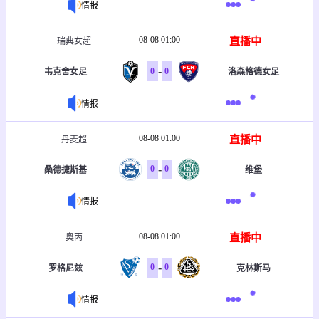
情报
08-08 01:00
直播中
瑞典女超
-
0
0
韦克舍女足
洛森格德女足
情报
08-08 01:00
直播中
丹麦超
-
0
0
桑德捷斯基
维堡
情报
08-08 01:00
直播中
奥丙
-
0
0
罗格尼兹
克林斯马
情报