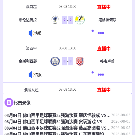
08-08 13:00
直播中
澳首超
-
0
0
布伦达贝拉
塔格拉诺联
情报
08-08 13:00
直播中
澳西甲
-
0
0
金斯利西部
格韦卢普
情报
08-08 13:00
直播中
澳威女超
-
0
0
比赛录像
思比瑞特士女足
西悉尼流浪者女足B队
2026-08-05
08月04日 佛山西甲足球联赛32强淘汰赛 肇庆恒骏成 VS 三七互娱 全场录像
情报
2026-08-05
08月04日 佛山西甲足球联赛32强淘汰赛 贪玩游戏 VS 美的薪火 全场录像
2026-08-05
08月04日 佛山西甲足球联赛32强淘汰赛 藝品高國際 VS 湛江狂狼·粵辉能源 全场录像
08-08 13:00
直播中
澳威女超
2026-08-05
08月04日 佛山西甲足球联赛32强淘汰赛 广东西南建设 VS 香港圣徒 全场录像