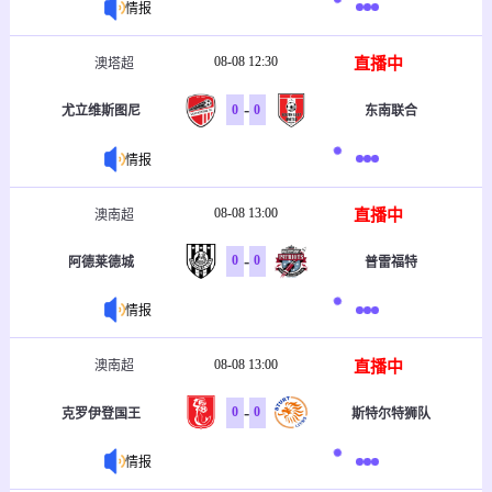
情报
08-08 12:30
直播中
澳塔超
-
0
0
尤立维斯图尼
东南联合
情报
08-08 13:00
直播中
澳南超
-
0
0
阿德莱德城
普雷福特
情报
08-08 13:00
直播中
澳南超
-
0
0
克罗伊登国王
斯特尔特狮队
情报