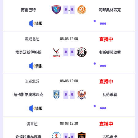
-
0
0
南霍巴特
河畔奥林匹克
情报
08-08 12:00
直播中
澳威北超
-
0
0
埃奇沃斯伊格斯
韦斯顿劳动熊
情报
08-08 12:00
直播中
澳威北超
-
0
0
纽卡斯尔奥林匹克
瓦伦蒂勒
情报
08-08 12:30
直播中
澳首超
-
0
0
坎培拉奥林匹克
古玛老虎