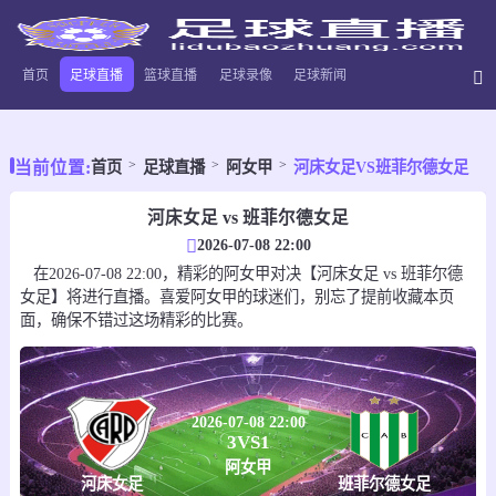
首页
足球直播
篮球直播
足球录像
足球新闻
当前位置:
首页
足球直播
阿女甲
河床女足VS班菲尔德女足
河床女足 vs 班菲尔德女足
2026-07-08 22:00
在2026-07-08 22:00，精彩的阿女甲对决【河床女足 vs 班菲尔德
女足】将进行直播。喜爱阿女甲的球迷们，别忘了提前收藏本页
面，确保不错过这场精彩的比赛。
2026-07-08 22:00
3
VS
1
阿女甲
河床女足
班菲尔德女足