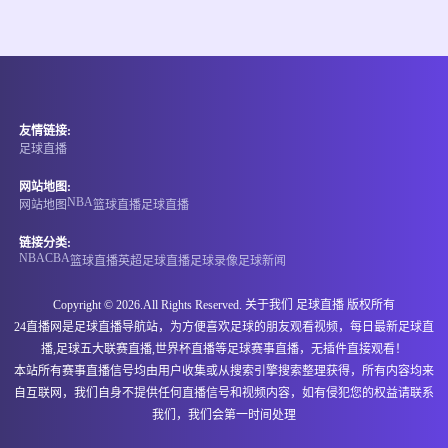
情报
08-08 13:00
直播中
澳威女超
友情链接:
-
0
0
海利斯联女足
芒特德瑞特城女足
足球直播
情报
网站地图:
NBA
网站地图
篮球直播
足球直播
08-08 13:00
直播中
澳威女超
链接分类:
NBA
CBA
篮球直播
英超
足球直播
足球录像
足球新闻
-
0
0
悉尼奥林匹克女足
北方虎女足
Copyright © 2026.All Rights Reserved. 关于我们
足球直播
版权所有
情报
24直播网是足球直播导航站，为方便喜欢足球的朋友观看视频，每日最新足球直
播,足球五大联赛直播,世界杯直播等足球赛事直播，无插件直接观看！
08-08 13:00
直播中
新西北联
本站所有赛事直播信号均由用户收集或从搜索引擎搜索整理获得，所有内容均来
自互联网，我们自身不提供任何直播信号和视频内容，如有侵犯您的权益请联系
-
0
0
伯肯黑德联
曼努联合
我们，我们会第一时间处理