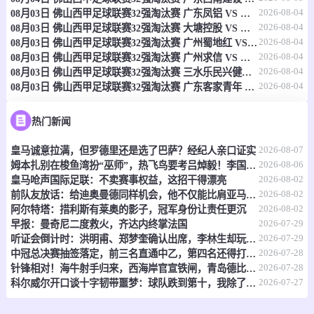
2026-08-04
08月03日 佛山西甲足球联赛32强淘汰赛 广东凤铝 VS 湛江八部科技 全场录像
-
0
0
融水昊宇
广西平果辉荣
2026-08-04
08月03日 佛山西甲足球联赛32强淘汰赛 大塘控股 VS 茂名市点都得 全场录像
2026-08-04
08月03日 佛山西甲足球联赛32强淘汰赛 广州蜀地红 VS 广州戴拿模 全场录像
2026-08-04
情报
08月03日 佛山西甲足球联赛32强淘汰赛 广州求信 VS 顺德新青年 全场录像
2026-08-04
08月03日 佛山西甲足球联赛32强淘汰赛 三水乐民兴健力宝 VS 中国澳门澳科精英 全场录像
2026-08-04
08月03日 佛山西甲足球联赛32强淘汰赛 广东客家青年 VS 广州英华思力U17 全场录像
08-08 19:30
直播中
桂超
-
0
0
热门新闻
北海合浦金风科技
南宁市东方外语高级中学
2026-08-07
皇马诚意拉满，但罗德里还是选了巴萨？经纪人亲口证实
情报
2026-08-06
姆本扎别在梭鱼湾扮“巫师”，热飞鸟要考吕焯毅！李国旭想双杀，全场再唱莎啦啦
2026-08-02
皇马呛声国际足联：不卖赛事权益，这招干得漂亮
08-08 19:30
直播中
丹麦乙
2026-08-02
前队友放话：给迪奥曼德同样机会，他不仅能比肩亚马尔，还能超越他？
2026-08-02
阿尔特塔：措利斯有莱奥的影子，冠军身份让责任更沉
-
0
0
VSK奥胡斯
阿玛盖尔
2026-07-29
早报：曼奇尼二度救火，齐达内终掌法国
2026-07-29
听证会倒计时：洪明甫、郑梦奎确认出席，李林生却玩起了“缺席”戏码
情报
2026-07-28
中冠总决赛抽签落定，前三名直通中乙，第四名还得打附加赛
2026-07-28
针锋相对！海牛射手归来，西海岸官宣铁闸，青岛德比倒计时
2026-07-27
科尔威尔开口谈十字韧带噩梦：球队跌到第十，我除了干瞪眼什么也做不了
08-08 19:30
直播中
江苏联
-
0
0