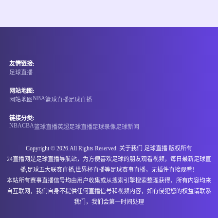
泰州队
连云港队
情报
08-08 19:30
直播中
江苏联
友情链接:
-
0
0
徐州队
常州队
足球直播
情报
网站地图:
NBA
网站地图
篮球直播
足球直播
08-08 19:30
直播中
江苏联
链接分类:
NBA
CBA
篮球直播
英超
足球直播
足球录像
足球新闻
-
0
0
无锡队
盐城队
Copyright © 2026.All Rights Reserved. 关于我们
足球直播
版权所有
情报
24直播网是足球直播导航站，为方便喜欢足球的朋友观看视频，每日最新足球直
播,足球五大联赛直播,世界杯直播等足球赛事直播，无插件直接观看！
08-08 19:35
直播中
本站所有赛事直播信号均由用户收集或从搜索引擎搜索整理获得，所有内容均来
中超
自互联网，我们自身不提供任何直播信号和视频内容，如有侵犯您的权益请联系
-
0
0
大连英博
辽宁铁人
我们，我们会第一时间处理