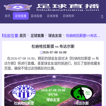
首页
足球直播
篮球直播
足球录像
足球新闻
当前位置:
首页
足球直播
球会友谊
杜纳哈拉斯提VS布达尔斯
杜纳哈拉斯提 vs 布达尔斯
2026-07-08 16:00
在2026-07-08 16:00，精彩的球会友谊对决【杜纳哈拉斯提 vs 布
达尔斯】将进行直播。喜爱球会友谊的球迷们，别忘了提前收藏本
页面，确保不错过这场精彩的比赛。
2026-07-08 16:00
0
VS
0
球会友谊
杜纳哈拉斯提
布达尔斯