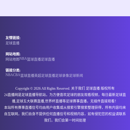
情报
08-08 13:00
即将开始
澳首超
友情链接:
-
0
0
布伦达贝拉
塔格拉诺联
足球直播
情报
网站地图:
NBA
网站地图
篮球直播
足球直播
08-08 13:00
即将开始
澳西甲
链接分类:
NBA
CBA
篮球直播
英超
足球直播
足球录像
足球新闻
-
0
0
金斯利西部
格韦卢普
Copyright © 2026.All Rights Reserved. 关于我们
足球直播
版权所有
情报
24直播网是足球直播导航站，为方便喜欢足球的朋友观看视频，每日最新足球直
播,足球五大联赛直播,世界杯直播等足球赛事直播，无插件直接观看！
08-08 13:00
即将开始
澳威女超
本站所有赛事直播信号均由用户收集或从搜索引擎搜索整理获得，所有内容均来
自互联网，我们自身不提供任何直播信号和视频内容，如有侵犯您的权益请联系
-
0
0
思比瑞特士女足
西悉尼流浪者女足B队
我们，我们会第一时间处理