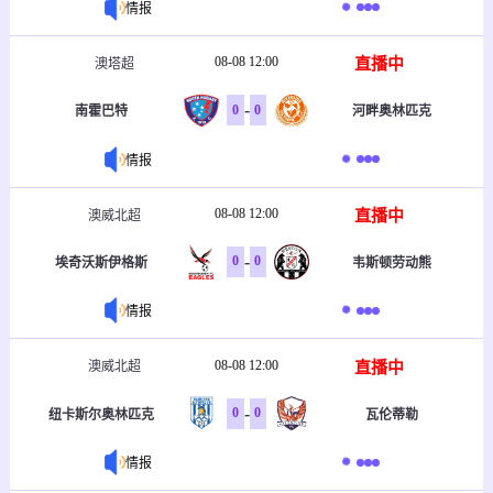
情报
08-08 12:00
直播中
澳塔超
-
0
0
南霍巴特
河畔奥林匹克
情报
08-08 12:00
直播中
澳威北超
-
0
0
埃奇沃斯伊格斯
韦斯顿劳动熊
情报
08-08 12:00
直播中
澳威北超
-
0
0
纽卡斯尔奥林匹克
瓦伦蒂勒
情报