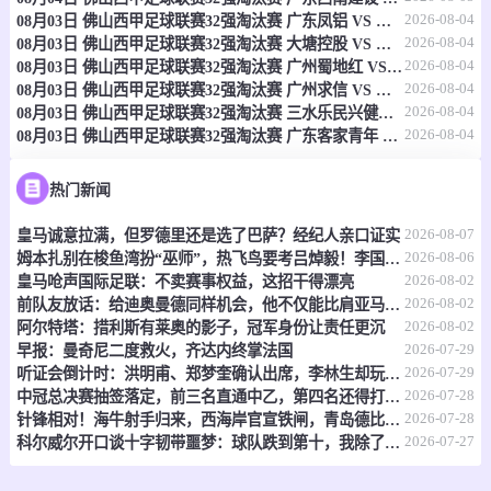
2026-08-04
08月03日 佛山西甲足球联赛32强淘汰赛 广东凤铝 VS 湛江八部科技 全场录像
-
0
0
庆南FC
大邱FC
2026-08-04
08月03日 佛山西甲足球联赛32强淘汰赛 大塘控股 VS 茂名市点都得 全场录像
2026-08-04
08月03日 佛山西甲足球联赛32强淘汰赛 广州蜀地红 VS 广州戴拿模 全场录像
情报
2026-08-04
08月03日 佛山西甲足球联赛32强淘汰赛 广州求信 VS 顺德新青年 全场录像
2026-08-04
08月03日 佛山西甲足球联赛32强淘汰赛 三水乐民兴健力宝 VS 中国澳门澳科精英 全场录像
2026-08-04
08月03日 佛山西甲足球联赛32强淘汰赛 广东客家青年 VS 广州英华思力U17 全场录像
08-07 18:30
即将开始
韩K2联
-
0
0
华城FC
首尔衣恋
热门新闻
2026-08-07
皇马诚意拉满，但罗德里还是选了巴萨？经纪人亲口证实
情报
2026-08-06
姆本扎别在梭鱼湾扮“巫师”，热飞鸟要考吕焯毅！李国旭想双杀，全场再唱莎啦啦
2026-08-02
皇马呛声国际足联：不卖赛事权益，这招干得漂亮
08-07 18:30
即将开始
韩K2联
2026-08-02
前队友放话：给迪奥曼德同样机会，他不仅能比肩亚马尔，还能超越他？
2026-08-02
阿尔特塔：措利斯有莱奥的影子，冠军身份让责任更沉
-
0
0
水原三星
金海
2026-07-29
早报：曼奇尼二度救火，齐达内终掌法国
2026-07-29
听证会倒计时：洪明甫、郑梦奎确认出席，李林生却玩起了“缺席”戏码
情报
2026-07-28
中冠总决赛抽签落定，前三名直通中乙，第四名还得打附加赛
2026-07-28
针锋相对！海牛射手归来，西海岸官宣铁闸，青岛德比倒计时
08-07 18:30
即将开始
2026-07-27
韩K2联
科尔威尔开口谈十字韧带噩梦：球队跌到第十，我除了干瞪眼什么也做不了
-
0
0
龙仁FC
釜山偶像