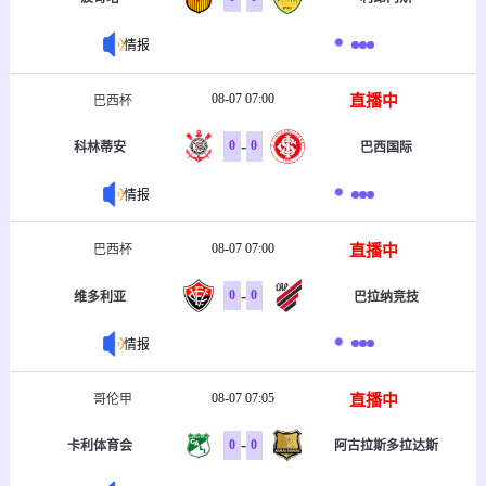
情报
08-07 07:00
直播中
巴西杯
-
0
0
科林蒂安
巴西国际
情报
08-07 07:00
直播中
巴西杯
-
0
0
维多利亚
巴拉纳竞技
情报
08-07 07:05
直播中
哥伦甲
-
0
0
卡利体育会
阿古拉斯多拉达斯