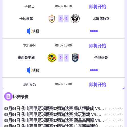
08-07 09:10
即将开始
哥伦乙
-
0
0
卡达根拿
尤姆博独立
情报
08-07 10:00
即将开始
中北美杯
-
0
0
墨西哥美洲
圣地亚哥
情报
08-07 17:00
即将开始
澳西女超
-
0
0
比赛录像
巴尔卡塔女足
苏比雅可联女足
2026-08-05
08月04日 佛山西甲足球联赛32强淘汰赛 肇庆恒骏成 VS 三七互娱 全场录像
情报
2026-08-05
08月04日 佛山西甲足球联赛32强淘汰赛 贪玩游戏 VS 美的薪火 全场录像
2026-08-05
08月04日 佛山西甲足球联赛32强淘汰赛 藝品高國際 VS 湛江狂狼·粵辉能源 全场录像
08-07 17:00
即将开始
澳西女超
2026-08-05
08月04日 佛山西甲足球联赛32强淘汰赛 广东西南建设 VS 香港圣徒 全场录像