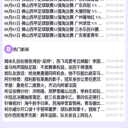
2026-08-04
08月03日 佛山西甲足球联赛32强淘汰赛 广东凤铝 VS 湛江八部科技 全场录像
-
0
0
费雷曼特尔市女足
珀斯SC女足
2026-08-04
08月03日 佛山西甲足球联赛32强淘汰赛 大塘控股 VS 茂名市点都得 全场录像
2026-08-04
08月03日 佛山西甲足球联赛32强淘汰赛 广州蜀地红 VS 广州戴拿模 全场录像
情报
2026-08-04
08月03日 佛山西甲足球联赛32强淘汰赛 广州求信 VS 顺德新青年 全场录像
2026-08-04
08月03日 佛山西甲足球联赛32强淘汰赛 三水乐民兴健力宝 VS 中国澳门澳科精英 全场录像
2026-08-04
08月03日 佛山西甲足球联赛32强淘汰赛 广东客家青年 VS 广州英华思力U17 全场录像
08-07 17:00
即将开始
澳西女超
-
0
0
尼兰西澳洲大学女足
西部足球中心女足
热门新闻
2026-08-06
情报
姆本扎别在梭鱼湾扮“巫师”，热飞鸟要考吕焯毅！李国旭想双杀，全场再唱莎啦啦
2026-08-02
皇马呛声国际足联：不卖赛事权益，这招干得漂亮
2026-08-02
前队友放话：给迪奥曼德同样机会，他不仅能比肩亚马尔，还能超越他？
08-07 17:00
即将开始
澳西女超
2026-08-02
阿尔特塔：措利斯有莱奥的影子，冠军身份让责任更沉
2026-07-29
早报：曼奇尼二度救火，齐达内终掌法国
-
0
0
FC索伦托女足
珀斯红星女足
2026-07-29
听证会倒计时：洪明甫、郑梦奎确认出席，李林生却玩起了“缺席”戏码
2026-07-28
中冠总决赛抽签落定，前三名直通中乙，第四名还得打附加赛
情报
2026-07-28
针锋相对！海牛射手归来，西海岸官宣铁闸，青岛德比倒计时
2026-07-27
科尔威尔开口谈十字韧带噩梦：球队跌到第十，我除了干瞪眼什么也做不了
08-07 18:00
即将开始
2026-07-22
韩女联
切尔西挖角罗杰斯：两年追踪，队长亲自上阵拉人
-
0
0
华川KSPO女足
庆州FC女足