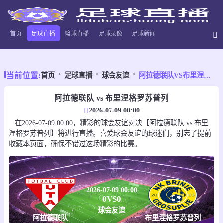
首页
足球直播
篮球直播
足球录像
足球新闻
当前位置:
首页
足球直播
球会友谊
阿拉德联队VS布里涅格罗苏普列
阿拉德联队 vs 布里涅格罗苏普列
2026-07-09 00:00
在2026-07-09 00:00，精彩的球会友谊对决【阿拉德联队 vs 布里
涅格罗苏普列】将进行直播。喜爱球会友谊的球迷们，别忘了提前
收藏本页面，确保不错过这场精彩的比赛。
2026-07-09 00:00
0
VS
0
球会友谊
阿拉德联队
布里涅格罗苏普列