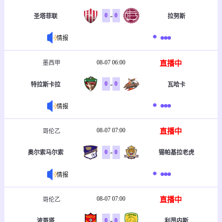
-
0
0
圣塔菲联
拉努斯
情报
08-07 06:00
直播中
墨西甲
-
0
0
特拉斯卡拉
瓦哈卡
情报
08-07 07:00
直播中
哥伦乙
-
0
0
奥尔索马尔索
锡帕基拉老虎
情报
08-07 07:00
直播中
哥伦乙
-
0
0
波哥塔
利昂内斯