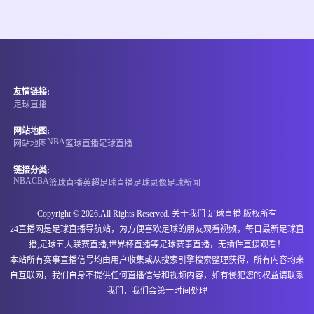
情报
08-06 18:00
即将开始
哈萨克甲
友情链接:
-
0
0
奥杜斯基克
汗腾格里
足球直播
情报
网站地图:
NBA
网站地图
篮球直播
足球直播
08-06 18:00
即将开始
哈萨克甲
链接分类:
NBA
CBA
篮球直播
英超
足球直播
足球录像
足球新闻
-
0
0
阿克托比B队
伊基巴斯图特
Copyright © 2026.All Rights Reserved. 关于我们
足球直播
版权所有
情报
24直播网是足球直播导航站，为方便喜欢足球的朋友观看视频，每日最新足球直
播,足球五大联赛直播,世界杯直播等足球赛事直播，无插件直接观看！
08-06 18:00
即将开始
哈萨克甲
本站所有赛事直播信号均由用户收集或从搜索引擎搜索整理获得，所有内容均来
自互联网，我们自身不提供任何直播信号和视频内容，如有侵犯您的权益请联系
-
0
0
FK阿雷斯
杜保尔B队
我们，我们会第一时间处理