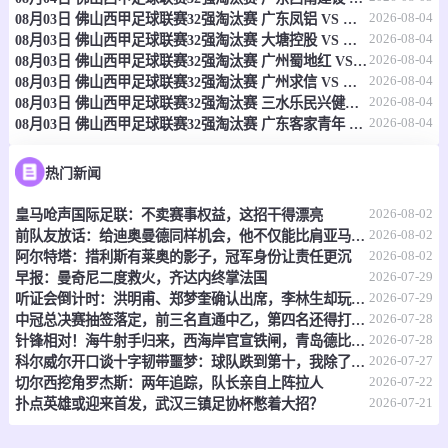
2026-08-04
08月03日 佛山西甲足球联赛32强淘汰赛 广东凤铝 VS 湛江八部科技 全场录像
-
0
0
丹佛峰会女足
北卡罗莱纳女足
2026-08-04
08月03日 佛山西甲足球联赛32强淘汰赛 大塘控股 VS 茂名市点都得 全场录像
2026-08-04
08月03日 佛山西甲足球联赛32强淘汰赛 广州蜀地红 VS 广州戴拿模 全场录像
情报
2026-08-04
08月03日 佛山西甲足球联赛32强淘汰赛 广州求信 VS 顺德新青年 全场录像
2026-08-04
08月03日 佛山西甲足球联赛32强淘汰赛 三水乐民兴健力宝 VS 中国澳门澳科精英 全场录像
2026-08-04
08月03日 佛山西甲足球联赛32强淘汰赛 广东客家青年 VS 广州英华思力U17 全场录像
08-06 10:00
即将开始
中北美杯
-
0
0
托卢卡
西雅图海湾人
热门新闻
2026-08-02
皇马呛声国际足联：不卖赛事权益，这招干得漂亮
情报
2026-08-02
前队友放话：给迪奥曼德同样机会，他不仅能比肩亚马尔，还能超越他？
2026-08-02
阿尔特塔：措利斯有莱奥的影子，冠军身份让责任更沉
08-06 10:30
即将开始
美冠联
2026-07-29
早报：曼奇尼二度救火，齐达内终掌法国
2026-07-29
听证会倒计时：洪明甫、郑梦奎确认出席，李林生却玩起了“缺席”戏码
-
0
0
拉斯维加斯之光
奥克兰根
2026-07-28
中冠总决赛抽签落定，前三名直通中乙，第四名还得打附加赛
2026-07-28
针锋相对！海牛射手归来，西海岸官宣铁闸，青岛德比倒计时
情报
2026-07-27
科尔威尔开口谈十字韧带噩梦：球队跌到第十，我除了干瞪眼什么也做不了
2026-07-22
切尔西挖角罗杰斯：两年追踪，队长亲自上阵拉人
08-06 10:30
即将开始
2026-07-21
中北美杯
扑点英雄或迎来首发，武汉三镇足协杯憋着大招？
-
0
0
洛杉矶FC
瓜达拉哈拉