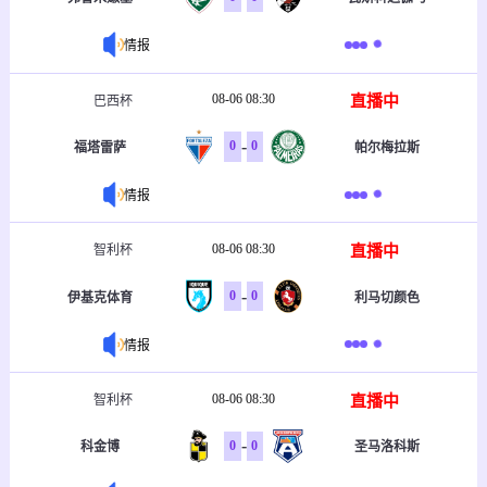
情报
08-06 08:30
直播中
巴西杯
-
0
0
福塔雷萨
帕尔梅拉斯
情报
08-06 08:30
直播中
智利杯
-
0
0
伊基克体育
利马切颜色
情报
08-06 08:30
直播中
智利杯
-
0
0
科金博
圣马洛科斯