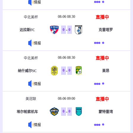
情报
08-06 08:30
直播中
中北美杯
-
0
0
达拉斯FC
克雷塔罗
情报
08-06 08:30
直播中
中北美杯
-
0
0
纳什威尔SC
莱昂
情报
08-06 09:00
直播中
美冠联
-
0
0
埃尔帕索机车
蒙特雷湾
情报