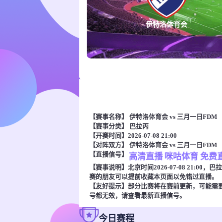
伊特洛体育会
【赛事名称】
伊特洛体育会 vs 三月一日FDM
【赛事分类】
巴拉丙
【开赛时间】2026-07-08 21:00
【对阵双方】
伊特洛体育会 vs 三月一日FDM
【直播信号】
高清直播
咪咕体育
免费
【赛事说明】北京时间2026-07-08 21:0
赛的朋友可以提前收藏本页面以免错过直播。
【友好提示】部分比赛将在赛前更新，可能需
号都无效，请查看最新直播信号。
今日赛程