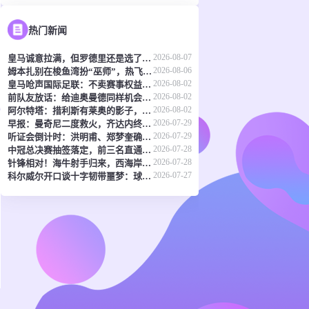
热门新闻
2026-08-07
皇马诚意拉满，但罗德里还是选了巴萨？经纪人亲口证实
2026-08-06
姆本扎别在梭鱼湾扮“巫师”，热飞鸟要考吕焯毅！李国旭想双杀，全场再唱莎啦啦
2026-08-02
皇马呛声国际足联：不卖赛事权益，这招干得漂亮
2026-08-02
前队友放话：给迪奥曼德同样机会，他不仅能比肩亚马尔，还能超越他？
2026-08-02
阿尔特塔：措利斯有莱奥的影子，冠军身份让责任更沉
2026-07-29
早报：曼奇尼二度救火，齐达内终掌法国
2026-07-29
听证会倒计时：洪明甫、郑梦奎确认出席，李林生却玩起了“缺席”戏码
2026-07-28
中冠总决赛抽签落定，前三名直通中乙，第四名还得打附加赛
2026-07-28
针锋相对！海牛射手归来，西海岸官宣铁闸，青岛德比倒计时
2026-07-27
科尔威尔开口谈十字韧带噩梦：球队跌到第十，我除了干瞪眼什么也做不了