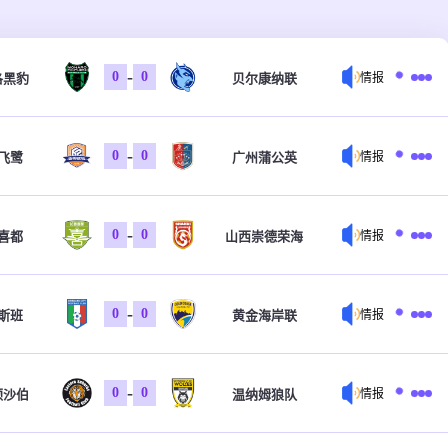
-
0
0
洛黑豹
贝尔康纳联
情报
-
0
0
飞鹭
广州蒲公英
情报
-
0
0
喜都
山西崇德荣海
情报
-
0
0
斯班
黄金海岸联
情报
-
0
0
顿沙伯
温纳姆狼队
情报