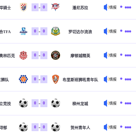
-
0
0
岸骑士
潘尼苏拉
情报
-
0
0
合TFA
罗切达尔流浪
情报
-
0
0
奥林匹克
摩顿城精英
情报
-
0
0
兰狮队
布里斯班狮吼青年队
情报
-
0
0
立竞技
柳州龙城
情报
-
0
0
浔郁
贺州青年人
情报