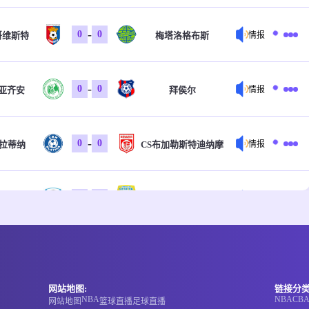
-
0
0
哥维斯特
梅塔洛格布斯
情报
-
0
0
亚齐安
拜侯尔
情报
-
0
0
斯拉蒂纳
CS布加勒斯特迪纳摩
情报
-
0
0
穆里斯
苏西瓦
情报
-
0
0
施塔特
斯克拉雷西塔
情报
网站地图:
链接分类
NBA
NBA
CB
网站地图
篮球直播
足球直播
-
0
0
金属布佐
阿富马齐
情报