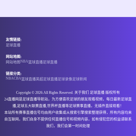
情报
08-06 18:00
即将开始
哈萨克甲
友情链接:
-
0
0
奥杜斯基克
汗腾格里
足球直播
情报
网站地图:
NBA
网站地图
篮球直播
足球直播
08-06 18:00
即将开始
哈萨克甲
链接分类:
NBA
CBA
篮球直播
英超
足球直播
足球录像
足球新闻
-
0
0
阿克托比B队
伊基巴斯图特
Copyright © 2026.All Rights Reserved. 关于我们
足球直播
版权所有
情报
24直播网是足球直播导航站，为方便喜欢足球的朋友观看视频，每日最新足球直
播,足球五大联赛直播,世界杯直播等足球赛事直播，无插件直接观看！
08-06 18:00
即将开始
哈萨克甲
本站所有赛事直播信号均由用户收集或从搜索引擎搜索整理获得，所有内容均来
自互联网，我们自身不提供任何直播信号和视频内容，如有侵犯您的权益请联系
-
0
0
FK阿雷斯
杜保尔B队
我们，我们会第一时间处理