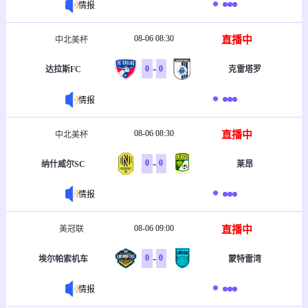
情报
08-06 08:30
直播中
中北美杯
-
0
0
达拉斯FC
克雷塔罗
情报
08-06 08:30
直播中
中北美杯
-
0
0
纳什威尔SC
莱昂
情报
08-06 09:00
直播中
美冠联
-
0
0
埃尔帕索机车
蒙特雷湾
情报