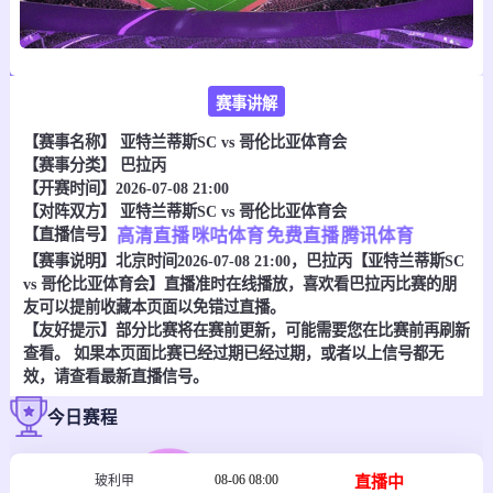
赛事讲解
【赛事名称】
亚特兰蒂斯SC vs 哥伦比亚体育会
【赛事分类】
巴拉丙
【开赛时间】2026-07-08 21:00
【对阵双方】
亚特兰蒂斯SC vs 哥伦比亚体育会
【直播信号】
高清直播
咪咕体育
免费直播
腾讯体育
【赛事说明】北京时间2026-07-08 21:00，巴拉丙【亚特兰蒂斯SC
vs 哥伦比亚体育会】直播准时在线播放，喜欢看巴拉丙比赛的朋
友可以提前收藏本页面以免错过直播。
【友好提示】部分比赛将在赛前更新，可能需要您在比赛前再刷新
查看。 如果本页面比赛已经过期已经过期，或者以上信号都无
效，请查看最新直播信号。
今日赛程
08-06 08:00
直播中
玻利甲