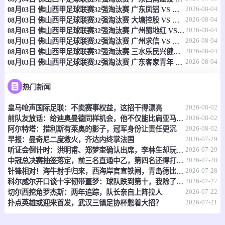
2026-08-04
08月03日 佛山西甲足球联赛32强淘汰赛 广东凤铝 VS 湛江八部科技 全场录像
-
0
0
丹佛峰会女足
北卡罗莱纳女足
2026-08-04
08月03日 佛山西甲足球联赛32强淘汰赛 大塘控股 VS 茂名市点都得 全场录像
2026-08-04
08月03日 佛山西甲足球联赛32强淘汰赛 广州蜀地红 VS 广州戴拿模 全场录像
情报
2026-08-04
08月03日 佛山西甲足球联赛32强淘汰赛 广州求信 VS 顺德新青年 全场录像
2026-08-04
08月03日 佛山西甲足球联赛32强淘汰赛 三水乐民兴健力宝 VS 中国澳门澳科精英 全场录像
2026-08-04
08月03日 佛山西甲足球联赛32强淘汰赛 广东客家青年 VS 广州英华思力U17 全场录像
08-06 10:00
即将开始
中北美杯
-
0
0
托卢卡
西雅图海湾人
热门新闻
2026-08-02
皇马呛声国际足联：不卖赛事权益，这招干得漂亮
情报
2026-08-02
前队友放话：给迪奥曼德同样机会，他不仅能比肩亚马尔，还能超越他？
2026-08-02
阿尔特塔：措利斯有莱奥的影子，冠军身份让责任更沉
08-06 10:30
即将开始
美冠联
2026-07-29
早报：曼奇尼二度救火，齐达内终掌法国
2026-07-29
听证会倒计时：洪明甫、郑梦奎确认出席，李林生却玩起了“缺席”戏码
-
0
0
拉斯维加斯之光
奥克兰根
2026-07-28
中冠总决赛抽签落定，前三名直通中乙，第四名还得打附加赛
2026-07-28
针锋相对！海牛射手归来，西海岸官宣铁闸，青岛德比倒计时
情报
2026-07-27
科尔威尔开口谈十字韧带噩梦：球队跌到第十，我除了干瞪眼什么也做不了
2026-07-22
切尔西挖角罗杰斯：两年追踪，队长亲自上阵拉人
08-06 10:30
即将开始
2026-07-21
中北美杯
扑点英雄或迎来首发，武汉三镇足协杯憋着大招？
-
0
0
洛杉矶FC
瓜达拉哈拉