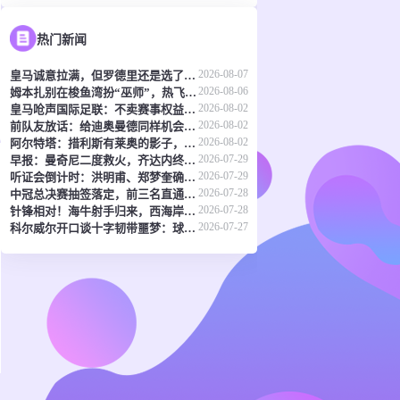
热门新闻
2026-08-07
皇马诚意拉满，但罗德里还是选了巴萨？经纪人亲口证实
2026-08-06
姆本扎别在梭鱼湾扮“巫师”，热飞鸟要考吕焯毅！李国旭想双杀，全场再唱莎啦啦
2026-08-02
皇马呛声国际足联：不卖赛事权益，这招干得漂亮
2026-08-02
前队友放话：给迪奥曼德同样机会，他不仅能比肩亚马尔，还能超越他？
2026-08-02
阿尔特塔：措利斯有莱奥的影子，冠军身份让责任更沉
2026-07-29
早报：曼奇尼二度救火，齐达内终掌法国
2026-07-29
听证会倒计时：洪明甫、郑梦奎确认出席，李林生却玩起了“缺席”戏码
2026-07-28
中冠总决赛抽签落定，前三名直通中乙，第四名还得打附加赛
2026-07-28
针锋相对！海牛射手归来，西海岸官宣铁闸，青岛德比倒计时
2026-07-27
科尔威尔开口谈十字韧带噩梦：球队跌到第十，我除了干瞪眼什么也做不了