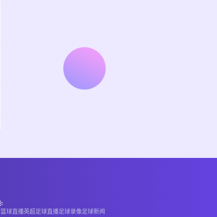
:
A
篮球直播
英超
足球直播
足球录像
足球新闻