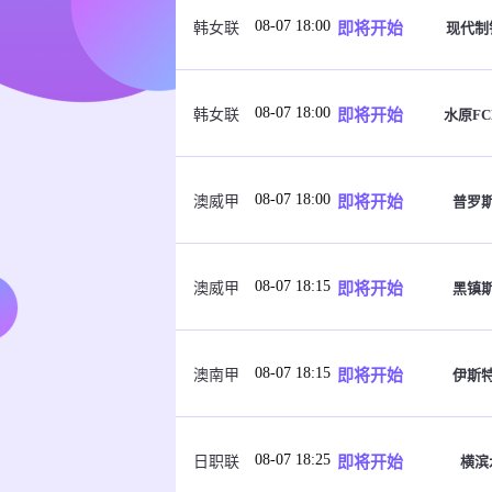
08-07 18:00
即将开始
现代制
韩女联
08-07 18:00
即将开始
水原F
韩女联
08-07 18:00
即将开始
普罗
澳威甲
08-07 18:15
即将开始
黑镇
澳威甲
08-07 18:15
即将开始
伊斯
澳南甲
08-07 18:25
即将开始
横滨
日职联