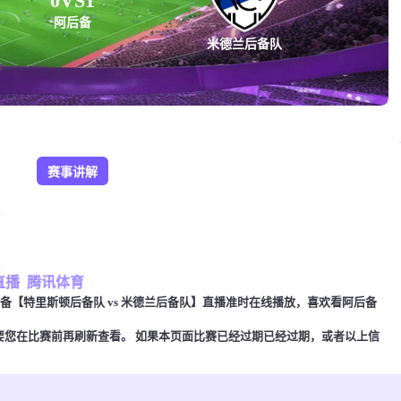
0
VS
1
阿后备
米德兰后备队
赛事讲解
直播
腾讯体育
10，阿后备【特里斯顿后备队 vs 米德兰后备队】直播准时在线播放，喜欢看阿后备
。
要您在比赛前再刷新查看。 如果本页面比赛已经过期已经过期，或者以上信