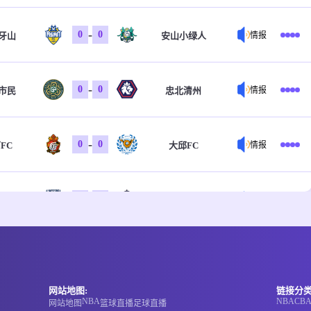
-
0
0
牙山
安山小绿人
情报
-
0
0
市民
忠北清州
情报
-
0
0
FC
大邱FC
情报
-
0
0
FC
首尔衣恋
情报
-
0
0
三星
金海
情报
网站地图:
链接分类
NBA
NBA
CB
网站地图
篮球直播
足球直播
-
0
0
FC
釜山偶像
情报