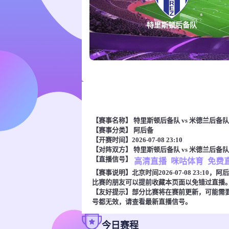
特里斯顿后备队
【赛事名称】
特里斯顿后备队 vs 米德兰后备队
【赛事分类】
阿后备
【开赛时间】2026-07-08 23:10
【对阵双方】
特里斯顿后备队 vs 米德兰后备队
【直播信号】
高清直播
咪咕体育
免费
【赛事说明】北京时间2026-07-08 23:
比赛的朋友可以提前收藏本页面以免错过直播
【友好提示】部分比赛将在赛前更新，可能需
号都无效，请查看最新直播信号。
今日赛程