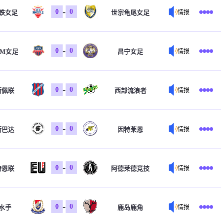
-
0
0
铁女足
世宗龟尾女足
情报
-
0
0
CM女足
昌宁女足
情报
-
0
0
斯佩联
西部流浪者
情报
-
0
0
斯巴达
因特莱恩
情报
-
0
0
特恩联
阿德莱德竞技
情报
-
0
0
水手
鹿岛鹿角
情报