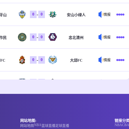
-
0
0
牙山
安山小绿人
情报
-
0
0
市民
忠北清州
情报
-
0
0
FC
大邱FC
情报
-
0
0
FC
首尔衣恋
情报
-
0
0
三星
金海
情报
网站地图:
链接分类
NBA
NBA
CB
网站地图
篮球直播
足球直播
-
0
0
FC
釜山偶像
情报