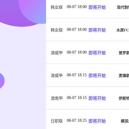
08-07 18:00
即将开始
现代制
韩女联
08-07 18:00
即将开始
水原F
韩女联
08-07 18:00
即将开始
普罗
澳威甲
08-07 18:15
即将开始
黑镇
澳威甲
08-07 18:15
即将开始
伊斯
澳南甲
08-07 18:25
即将开始
横滨
日职联