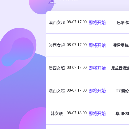
08-07 17:00
即将开始
巴尔卡
澳西女超
08-07 17:00
即将开始
费雷曼特
澳西女超
08-07 17:00
即将开始
尼兰西澳
澳西女超
08-07 17:00
即将开始
FC索
澳西女超
08-07 18:00
即将开始
华川KS
韩女联