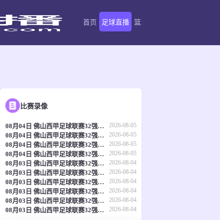
首页
足球直播
篮球直播
足球录像
足球新
比赛录像
2026-08-05
08月04日 佛山西甲足球联赛32强淘汰赛 肇庆恒骏成 VS 三七互娱 全场录像
2026-08-05
08月04日 佛山西甲足球联赛32强淘汰赛 贪玩游戏 VS 美的薪火 全场录像
2026-08-05
08月04日 佛山西甲足球联赛32强淘汰赛 藝品高國際 VS 湛江狂狼·粵辉能源 全场录像
2026-08-05
08月04日 佛山西甲足球联赛32强淘汰赛 广东西南建设 VS 香港圣徒 全场录像
2026-08-04
08月03日 佛山西甲足球联赛32强淘汰赛 广东凤铝 VS 湛江八部科技 全场录像
2026-08-04
08月03日 佛山西甲足球联赛32强淘汰赛 大塘控股 VS 茂名市点都得 全场录像
2026-08-04
08月03日 佛山西甲足球联赛32强淘汰赛 广州蜀地红 VS 广州戴拿模 全场录像
2026-08-04
08月03日 佛山西甲足球联赛32强淘汰赛 广州求信 VS 顺德新青年 全场录像
2026-08-04
08月03日 佛山西甲足球联赛32强淘汰赛 三水乐民兴健力宝 VS 中国澳门澳科精英 全场录像
2026-08-04
08月03日 佛山西甲足球联赛32强淘汰赛 广东客家青年 VS 广州英华思力U17 全场录像