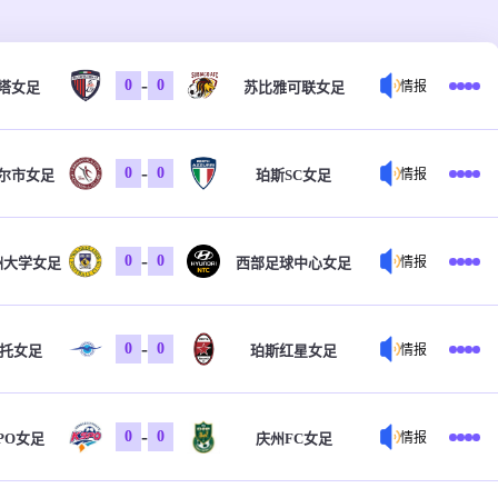
-
0
0
塔女足
苏比雅可联女足
情报
-
0
0
尔市女足
珀斯SC女足
情报
-
0
0
洲大学女足
西部足球中心女足
情报
-
0
0
伦托女足
珀斯红星女足
情报
-
0
0
PO女足
庆州FC女足
情报