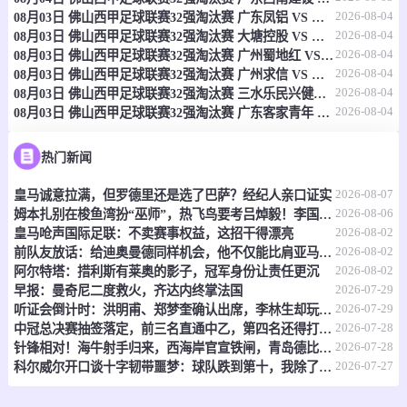
2026-08-04
08月03日 佛山西甲足球联赛32强淘汰赛 广东凤铝 VS 湛江八部科技 全场录像
-
0
0
南特
红星
2026-08-04
08月03日 佛山西甲足球联赛32强淘汰赛 大塘控股 VS 茂名市点都得 全场录像
2026-08-04
08月03日 佛山西甲足球联赛32强淘汰赛 广州蜀地红 VS 广州戴拿模 全场录像
情报
2026-08-04
08月03日 佛山西甲足球联赛32强淘汰赛 广州求信 VS 顺德新青年 全场录像
2026-08-04
08月03日 佛山西甲足球联赛32强淘汰赛 三水乐民兴健力宝 VS 中国澳门澳科精英 全场录像
2026-08-04
08月03日 佛山西甲足球联赛32强淘汰赛 广东客家青年 VS 广州英华思力U17 全场录像
08-09 02:45
直播中
法乙
-
0
0
波城
阿纳西
热门新闻
2026-08-07
皇马诚意拉满，但罗德里还是选了巴萨？经纪人亲口证实
情报
2026-08-06
姆本扎别在梭鱼湾扮“巫师”，热飞鸟要考吕焯毅！李国旭想双杀，全场再唱莎啦啦
2026-08-02
皇马呛声国际足联：不卖赛事权益，这招干得漂亮
08-09 02:45
直播中
法乙
2026-08-02
前队友放话：给迪奥曼德同样机会，他不仅能比肩亚马尔，还能超越他？
2026-08-02
阿尔特塔：措利斯有莱奥的影子，冠军身份让责任更沉
-
0
0
罗德兹
拉瓦勒
2026-07-29
早报：曼奇尼二度救火，齐达内终掌法国
2026-07-29
听证会倒计时：洪明甫、郑梦奎确认出席，李林生却玩起了“缺席”戏码
情报
2026-07-28
中冠总决赛抽签落定，前三名直通中乙，第四名还得打附加赛
2026-07-28
针锋相对！海牛射手归来，西海岸官宣铁闸，青岛德比倒计时
08-09 02:45
直播中
2026-07-27
法乙
科尔威尔开口谈十字韧带噩梦：球队跌到第十，我除了干瞪眼什么也做不了
-
0
0
索肖
圣埃蒂安