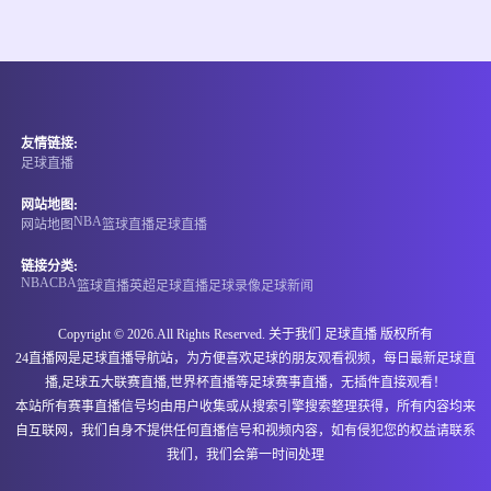
情报
08-09 02:45
直播中
比甲
友情链接:
-
0
0
圣图尔登
洛默尔
足球直播
情报
网站地图:
NBA
网站地图
篮球直播
足球直播
08-09 02:45
直播中
比甲
链接分类:
NBA
CBA
篮球直播
英超
足球直播
足球录像
足球新闻
-
0
0
韦斯特洛
圣吉罗斯
Copyright © 2026.All Rights Reserved. 关于我们
足球直播
版权所有
情报
24直播网是足球直播导航站，为方便喜欢足球的朋友观看视频，每日最新足球直
播,足球五大联赛直播,世界杯直播等足球赛事直播，无插件直接观看！
08-09 03:00
直播中
哥伦乙
本站所有赛事直播信号均由用户收集或从搜索引擎搜索整理获得，所有内容均来
自互联网，我们自身不提供任何直播信号和视频内容，如有侵犯您的权益请联系
-
0
0
帕特里奥坦斯
巴瑞库拉
我们，我们会第一时间处理