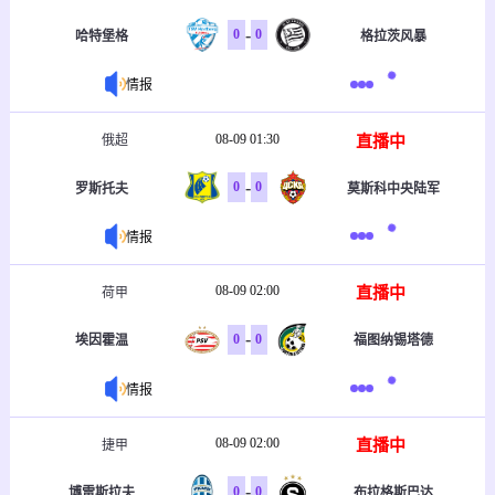
-
0
0
哈特堡格
格拉茨风暴
情报
08-09 01:30
直播中
俄超
-
0
0
罗斯托夫
莫斯科中央陆军
情报
08-09 02:00
直播中
荷甲
-
0
0
埃因霍温
福图纳锡塔德
情报
08-09 02:00
直播中
捷甲
-
0
0
博雷斯拉夫
布拉格斯巴达