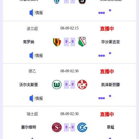
情报
08-09 02:15
直播中
波兰超
-
0
0
哥罗纳
华沙莱吉亚
情报
08-09 02:30
直播中
德乙
-
0
0
沃尔夫斯堡
凯泽斯劳滕
情报
08-09 02:30
直播中
瑞士超
-
0
0
塞尔维特
草蜢