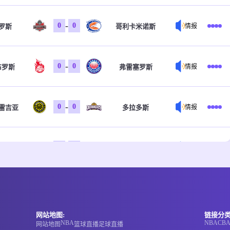
-
0
0
罗斯
哥利卡米诺斯
情报
-
0
0
布罗斯
弗雷塞罗斯
情报
-
0
0
雷吉亚
多拉多斯
情报
-
0
0
格市
库拉坎
情报
-
0
0
织工
巴塔安利瑟斯
情报
网站地图:
链接分类
NBA
NBA
CB
网站地图
篮球直播
足球直播
-
0
0
坎卡卢
宾南塔塔克
情报