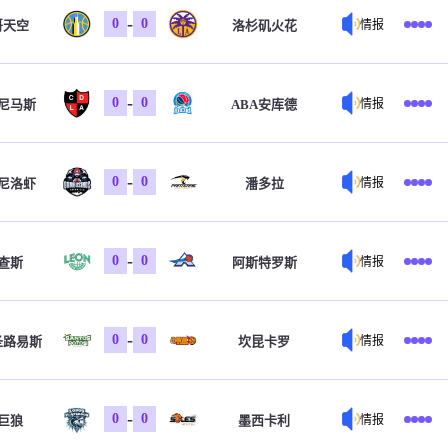
-
0
0
哥天空
洛杉矶火花
情报
-
0
0
尼马斯
ABA安库德
情报
-
0
0
尼洛虾
潘多拉
情报
-
0
0
查斯
阿斯特罗斯
情报
-
0
0
圣路易斯
坎昆卡罗
情报
-
0
0
巨狼
墨西卡利
情报