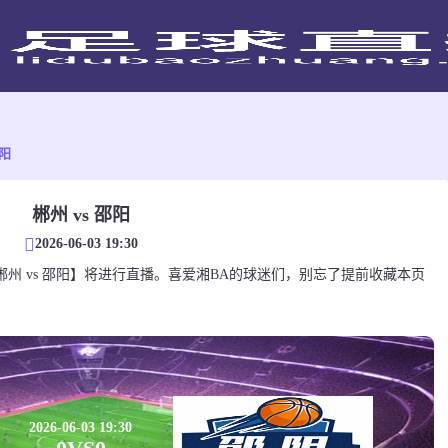
阳
郴州 vs 邵阳
2026-06-03 19:30
BA对决【郴州 vs 邵阳】将进行直播。喜爱湘BA的球迷们，别忘了提前收藏本页
2026-06-03 19:30