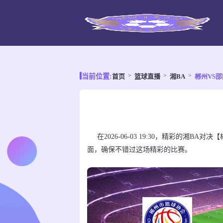
首页
篮球直播
湘BA
郴州VS邵
当前位置:
在2026-06-03 19:30，精彩的湘
面，确保不错过这场精彩的比赛。