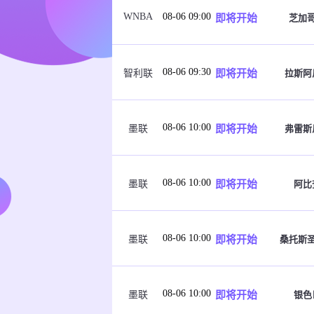
WNBA
08-06 09:00
即将开始
芝加
08-06 09:30
即将开始
拉斯阿
智利联
08-06 10:00
即将开始
弗雷斯
墨联
08-06 10:00
即将开始
阿比
墨联
08-06 10:00
即将开始
桑托斯
墨联
08-06 10:00
即将开始
银色
墨联