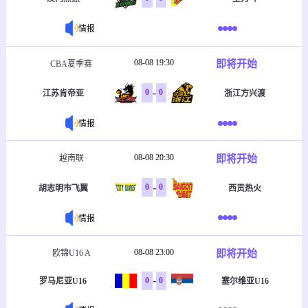
情报
08-08 19:30
即将开始
CBA夏季赛
-
0
0
江苏肯帝亚
浙江方兴渡
情报
08-08 20:30
即将开始
越南联
-
0
0
胡志明市飞翼
西贡热火
情报
08-08 23:00
即将开始
欧锦U16 A
-
0
0
罗马尼亚U16
塞尔维亚U16