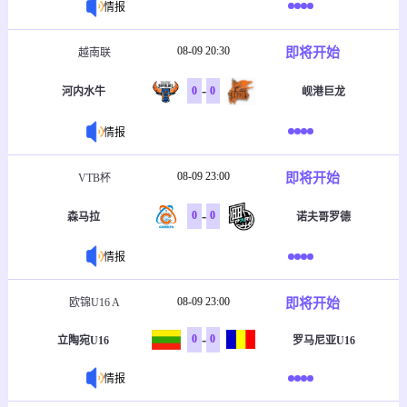
情报
08-09 20:30
即将开始
越南联
-
0
0
河内水牛
岘港巨龙
情报
08-09 23:00
即将开始
VTB杯
-
0
0
森马拉
诺夫哥罗德
情报
08-09 23:00
即将开始
欧锦U16 A
-
0
0
立陶宛U16
罗马尼亚U16
情报