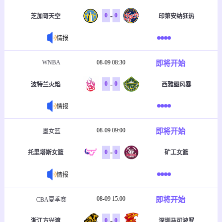
-
0
0
芝加哥天空
印第安纳狂热
情报
WNBA
08-09 08:30
即将开始
-
0
0
波特兰火焰
西雅图风暴
情报
08-09 09:00
即将开始
墨女篮
-
0
0
托里塔斯女篮
矿工女篮
情报
08-09 15:00
即将开始
CBA夏季赛
-
0
0
浙江方兴渡
深圳马可波罗