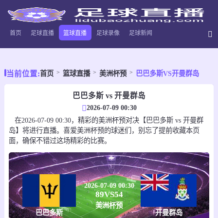
首页
足球直播
篮球直播
足球录像
足球新闻
当前位置:
首页
篮球直播
美洲杯预
巴巴多斯VS开曼群岛
巴巴多斯 vs 开曼群岛
2026-07-09 00:30
在2026-07-09 00:30，精彩的美洲杯预对决【巴巴多斯 vs 开曼群
岛】将进行直播。喜爱美洲杯预的球迷们，别忘了提前收藏本页
面，确保不错过这场精彩的比赛。
2026-07-09 00:30
89
VS
54
美洲杯预
巴巴多斯
开曼群岛