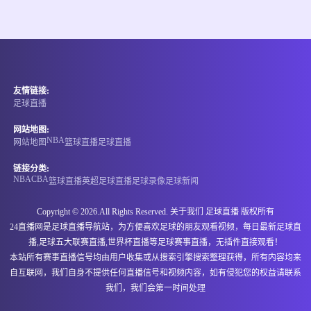
情报
WNBA
08-10 00:30
即将开始
-
0
0
纽约自由
拉斯维加斯王牌
友情链接:
足球直播
情报
网站地图:
NBA
网站地图
篮球直播
足球直播
08-10 02:00
即将开始
亚海联
链接分类:
-
0
0
波拉
米加
NBA
CBA
篮球直播
英超
足球直播
足球录像
足球新闻
情报
Copyright © 2026.All Rights Reserved. 关于我们
足球直播
版权所有
24直播网是足球直播导航站，为方便喜欢足球的朋友观看视频，每日最新足球直
播,足球五大联赛直播,世界杯直播等足球赛事直播，无插件直接观看！
WNBA
08-10 03:00
即将开始
本站所有赛事直播信号均由用户收集或从搜索引擎搜索整理获得，所有内容均来
-
自互联网，我们自身不提供任何直播信号和视频内容，如有侵犯您的权益请联系
0
0
华盛顿神秘人
凤凰城水银
我们，我们会第一时间处理
情报