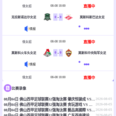
08-08 18:00
直播中
俄女超
-
0
0
克拉斯诺达尔女足
莫斯科斯巴达女足
情报
08-08 18:00
直播中
俄女超
-
0
0
莫斯科火车头女足
莫斯科中央陆军女足
情报
08-08 18:00
直播中
俄女超
-
比赛录像
0
0
拉占女足
喀山鲁宾女足
2026-08-05
08月04日 佛山西甲足球联赛32强淘汰赛 肇庆恒骏成 VS 三七互娱 全场录像
情报
2026-08-05
08月04日 佛山西甲足球联赛32强淘汰赛 贪玩游戏 VS 美的薪火 全场录像
2026-08-05
08月04日 佛山西甲足球联赛32强淘汰赛 藝品高國際 VS 湛江狂狼·粵辉能源 全场录像
08-08 18:00
直播中
俄女超
2026-08-05
08月04日 佛山西甲足球联赛32强淘汰赛 广东西南建设 VS 香港圣徒 全场录像