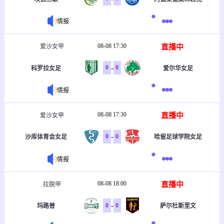
情报
08-08 17:30
直播中
爱沙女甲
-
0
0
科罗拉女足
爱尔华女足
情报
08-08 17:30
直播中
爱沙女甲
-
0
0
沙库体育会女足
哈留足球学院女足
情报
08-08 18:00
直播中
拉脱甲
-
0
0
玛路普
萨尔杜斯里文