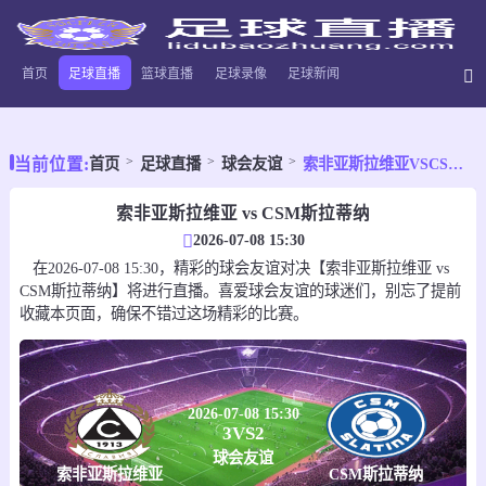
首页
足球直播
篮球直播
足球录像
足球新闻
当前位置:
首页
足球直播
球会友谊
索非亚斯拉维亚VSCSM斯拉蒂纳
索非亚斯拉维亚 vs CSM斯拉蒂纳
2026-07-08 15:30
在2026-07-08 15:30，精彩的球会友谊对决【索非亚斯拉维亚 vs
CSM斯拉蒂纳】将进行直播。喜爱球会友谊的球迷们，别忘了提前
收藏本页面，确保不错过这场精彩的比赛。
2026-07-08 15:30
3
VS
2
球会友谊
索非亚斯拉维亚
CSM斯拉蒂纳