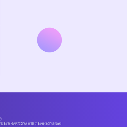
:
A
篮球直播
英超
足球直播
足球录像
足球新闻