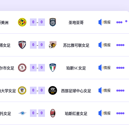
-
0
0
哥美洲
圣地亚哥
情报
-
0
0
塔女足
苏比雅可联女足
情报
-
0
0
尔市女足
珀斯SC女足
情报
-
0
0
洲大学女足
西部足球中心女足
情报
-
0
0
伦托女足
珀斯红星女足
情报