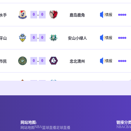
-
0
0
水手
鹿岛鹿角
情报
-
0
0
牙山
安山小绿人
情报
-
0
0
市民
忠北清州
情报
-
0
0
FC
大邱FC
情报
-
0
0
FC
首尔衣恋
情报
网站地图:
链接分类
NBA
NBA
CB
网站地图
篮球直播
足球直播
-
0
0
三星
金海
情报