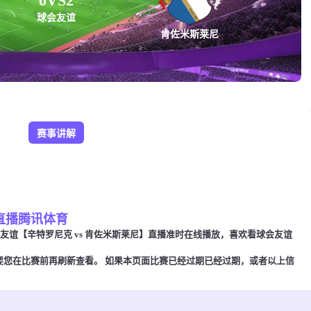
0
VS
2
球会友谊
肯佐米斯莱尼
赛事讲解
直播
腾讯体育
00，球会友谊【辛特罗尼克 vs 肯佐米斯莱尼】直播准时在线播放，喜欢看球会友谊
。
要您在比赛前再刷新查看。 如果本页面比赛已经过期已经过期，或者以上信