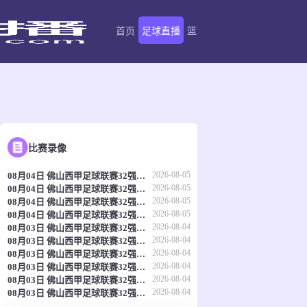
首页
足球直播
篮球直播
足球录像
足球新
比赛录像
2026-08-05
08月04日 佛山西甲足球联赛32强淘汰赛 肇庆恒骏成 VS 三七互娱 全场录像
2026-08-05
08月04日 佛山西甲足球联赛32强淘汰赛 贪玩游戏 VS 美的薪火 全场录像
2026-08-05
08月04日 佛山西甲足球联赛32强淘汰赛 藝品高國際 VS 湛江狂狼·粵辉能源 全场录像
2026-08-05
08月04日 佛山西甲足球联赛32强淘汰赛 广东西南建设 VS 香港圣徒 全场录像
2026-08-04
08月03日 佛山西甲足球联赛32强淘汰赛 广东凤铝 VS 湛江八部科技 全场录像
2026-08-04
08月03日 佛山西甲足球联赛32强淘汰赛 大塘控股 VS 茂名市点都得 全场录像
2026-08-04
08月03日 佛山西甲足球联赛32强淘汰赛 广州蜀地红 VS 广州戴拿模 全场录像
2026-08-04
08月03日 佛山西甲足球联赛32强淘汰赛 广州求信 VS 顺德新青年 全场录像
2026-08-04
08月03日 佛山西甲足球联赛32强淘汰赛 三水乐民兴健力宝 VS 中国澳门澳科精英 全场录像
2026-08-04
08月03日 佛山西甲足球联赛32强淘汰赛 广东客家青年 VS 广州英华思力U17 全场录像