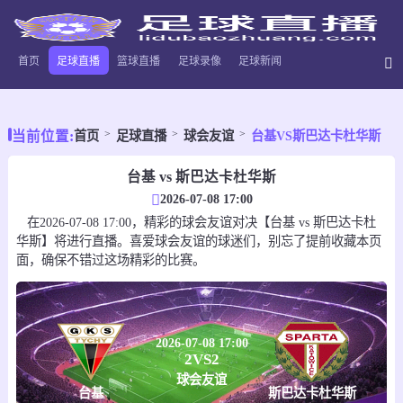
首页
足球直播
篮球直播
足球录像
足球新闻
当前位置:
首页
足球直播
球会友谊
台基VS斯巴达卡杜华斯
台基 vs 斯巴达卡杜华斯
2026-07-08 17:00
在2026-07-08 17:00，精彩的球会友谊对决【台基 vs 斯巴达卡杜
华斯】将进行直播。喜爱球会友谊的球迷们，别忘了提前收藏本页
面，确保不错过这场精彩的比赛。
2026-07-08 17:00
2
VS
2
球会友谊
台基
斯巴达卡杜华斯